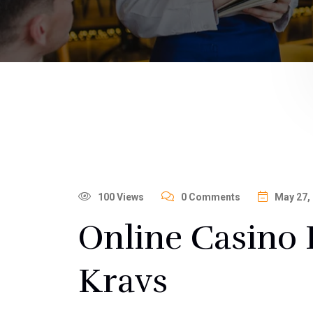
100 Views
0 Comments
May 27,
Online Casino 
Kravs