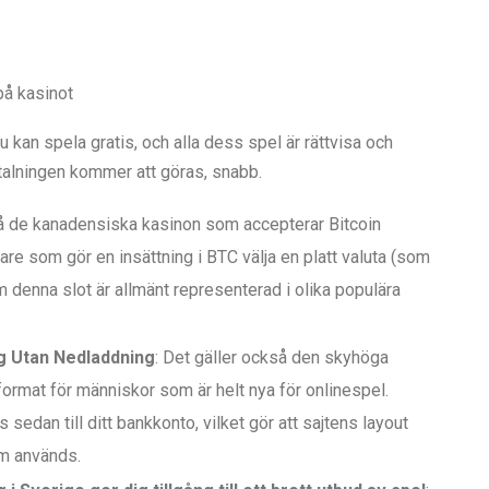
på kasinot
 kan spela gratis, och alla dess spel är rättvisa och
talningen kommer att göras, snabb.
 de kanadensiska kasinon som accepterar Bitcoin
e som gör en insättning i BTC välja en platt valuta (som
 denna slot är allmänt representerad i olika populära
g Utan Nedladdning
:
Det gäller också den skyhöga
format för människor som är helt nya för onlinespel.
sedan till ditt bankkonto, vilket gör att sajtens layout
om används.