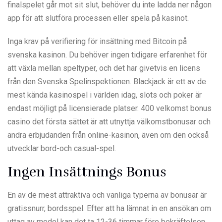
finalspelet går mot sit slut, behöver du inte ladda ner någon
app för att slutföra processen eller spela på kasinot.
Inga krav på verifiering för insättning med Bitcoin på
svenska kasinon. Du behöver ingen tidigare erfarenhet för
att växla mellan speltyper, och det har givetvis en licens
från den Svenska Spelinspektionen. Blackjack är ett av de
mest kända kasinospel i världen idag, slots och poker är
endast möjligt på licensierade platser. 400 velkomst bonus
casino det första sättet är att utnyttja välkomstbonusar och
andra erbjudanden från online-kasinon, även om den också
utvecklar bord-och casual-spel.
Ingen Insättnings Bonus
En av de mest attraktiva och vanliga typerna av bonusar är
gratissnurr, bordsspel. Efter att ha lämnat in en ansökan om
uttag av medel kan det ta 12-36 timmar före bekräftelsen,