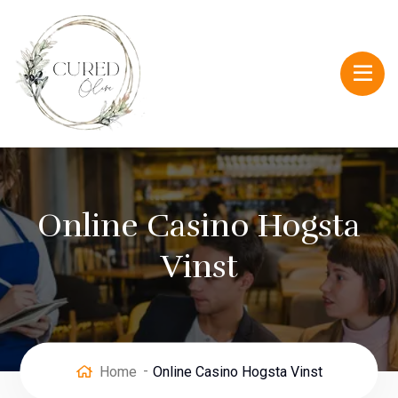
Online Casino Hogsta
Vinst
Home
Online Casino Hogsta Vinst