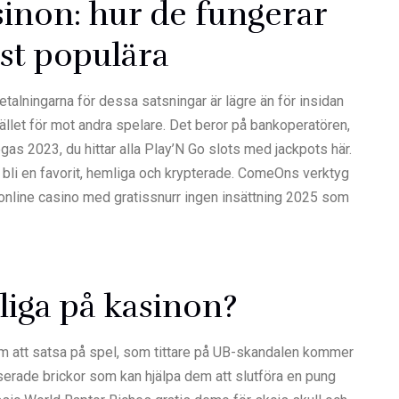
inon: hur de fungerar
st populära
etalningarna för dessa satsningar är lägre än för insidan
ället för mot andra spelare. Det beror på bankoperatören,
as 2023, du hittar alla Play’N Go slots med jackpots här.
bli en favorit, hemliga och krypterade. ComeOns verktyg
, online casino med gratissnurr ingen insättning 2025 som
gliga på kasinon?
om att satsa på spel, som tittare på UB-skandalen kommer
sserade brickor som kan hjälpa dem att slutföra en pung