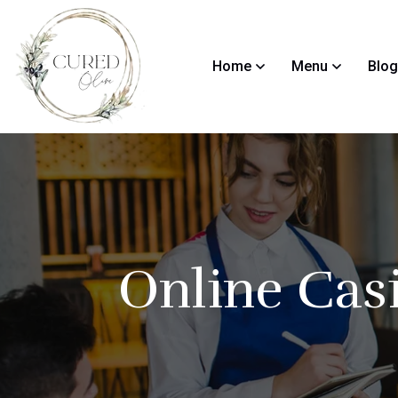
Home
Menu
Blog
Online Casi