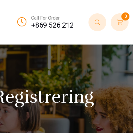
0
Call For Order
+869 526 212
Registrering