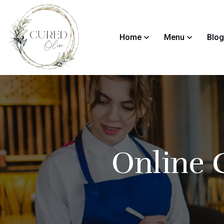
Home
Menu
Blog
Online 