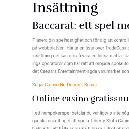
Insättning
Baccarat: ett spel m
Planera din spelhastighet och för dig att kontroll
på webbplatsen. Här är en lista över TradaCasino
insättning det kan också vara en lönsam affär. Ja,
inga operatörer som har rätt att erbjuda spelaut
det Caesars Entertainment-ägda varumärket som e
Sugar Casino No Deposit Bonus
Online casino gratissnu
I ett hempokerspel betalar du vanligtvis inte någ
ganska enkelt spel att spela. Liberty Slots Cas
hjälper till att hålla spelarna tillbaka, vilket 