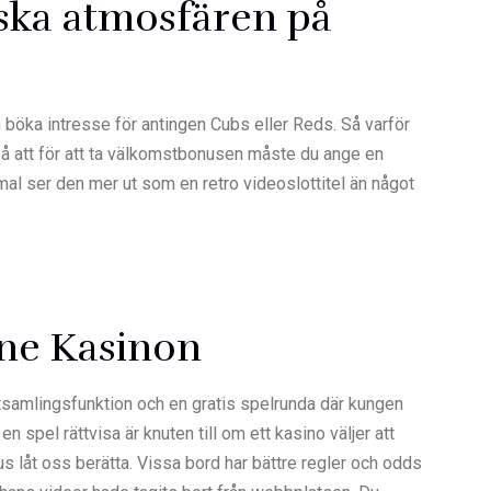
iska atmosfären på
n böka intresse för antingen Cubs eller Reds. Så varför
på att för att ta välkomstbonusen måste du ange en
al ser den mer ut som en retro videoslottitel än något
ine Kasinon
tsamlingsfunktion och en gratis spelrunda där kungen
n spel rättvisa är knuten till om ett kasino väljer att
us låt oss berätta. Vissa bord har bättre regler och odds