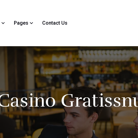
Pages
Contact Us
Casino Gratissn