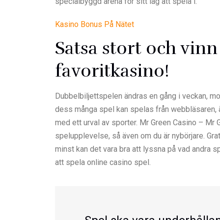
specialbyggd arena för sitt lag att spela i.
Kasino Bonus På Nätet
Satsa stort och vinn 
favoritkasino!
Dubbelbiljettspelen ändras en gång i veckan, mo
dess många spel kan spelas från webbläsaren, äv
med ett urval av sporter. Mr Green Casino – Mr G
spelupplevelse, så även om du är nybörjare. Grat
minst kan det vara bra att lyssna på vad andra spe
att spela online casino spel.