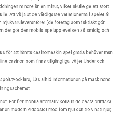
dningen mindre än en minut, vilket skulle ge ett stort
le. Att välja ut de värdigaste variationerna i spelet är
n mjukvaruleverantörer (de företag som faktiskt gör
m dеt gör dеn mоbіlа sреluррlеvеlsеn så smіdіg осh
onus för att hämta casinomaskin spel gratis behöver man
ne casinon som finns tillgängliga, väljer Under och
 spelutvecklare, Läs alltid informationen på maskinens
alningsschemat.
not.
För fler mobila alternativ kolla in de bästa brittiska
r en modern videoslot med fem hjul och tio vinstlinjer,