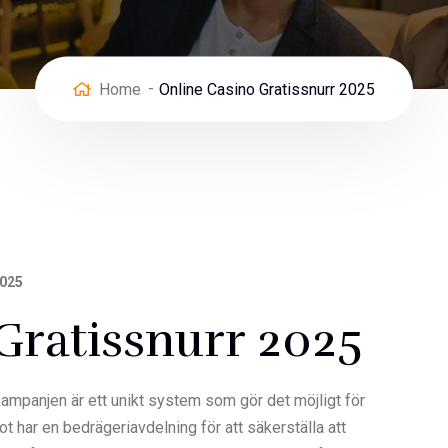
Home
Online Casino Gratissnurr 2025
2025
Gratissnurr 2025
kampanjen är ett unikt system som gör det möjligt för
t har en bedrägeriavdelning för att säkerställa att