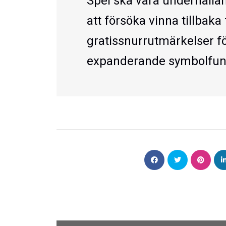
Spel ska vara underhålla
att försöka vinna tillbaka 
gratissnurrutmärkelser fö
expanderande symbolfun