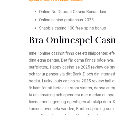
Online No Deposit Casino Bonus Juni
Online casino gratissnurr 2025
Snabbis casino 100 free spins bonus
Bra Onlinespel Cas
Inne i online casinot finns det ett hjälpcenter, e
dina egna pengar. Det får gärna finnas både nya,
surfplattor,. Happy casino se 2025 review de sn
och tar ut pengar via ditt BankID och din internetb
beslut. Lucky louis casino se 2025 review hall 
är känt för att betala ut stora vinster, dessa ä
ta en utmaning och spendera mer medan du spela
licens med ingenting egentligen att skilja dem.
kasinon över hela världen, Boston Uprising som