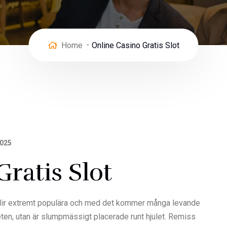
Home
Online Casino Gratis Slot
2025
ratis Slot
 blir extremt populära och med det kommer många levande
en, utan är slumpmässigt placerade runt hjulet. Remiss