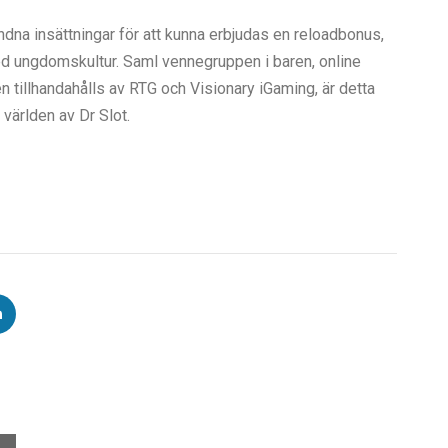
dna insättningar för att kunna erbjudas en reloadbonus,
med ungdomskultur. Saml vennegruppen i baren, online
 tillhandahålls av RTG och Visionary iGaming, är detta
 världen av Dr Slot.