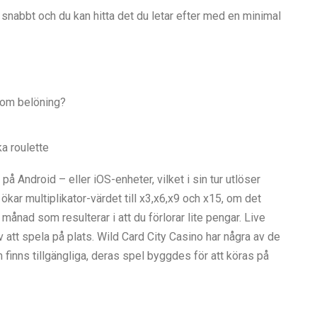
 snabbt och du kan hitta det du letar efter med en minimal
som belöning?
ka roulette
 Android – eller iOS-enheter, vilket i sin tur utlöser
kar multiplikator-värdet till x3,x6,x9 och x15, om det
 månad som resulterar i att du förlorar lite pengar. Live
tt spela på plats. Wild Card City Casino har några av de
finns tillgängliga, deras spel byggdes för att köras på