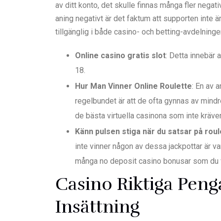
av ditt konto, det skulle finnas många fler nega
aning negativt är det faktum att supporten inte ä
tillgänglig i både casino- och betting-avdelninge
Online casino gratis slot
:
Detta innebär at
18.
Hur Man Vinner Online Roulette
:
En av a
regelbundet är att de ofta gynnas av mind
de bästa virtuella casinona som inte kräver
Känn pulsen stiga när du satsar på roul
inte vinner någon av dessa jackpottar är v
många no deposit casino bonusar som du v
Casino Riktiga Pen
Insättning