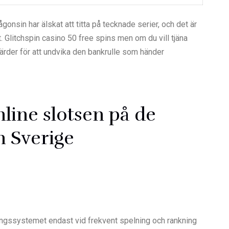
gonsin har älskat att titta på tecknade serier, och det är
. Glitchspin casino 50 free spins men om du vill tjäna
ärder för att undvika den bankrulle som händer
nline slotsen på de
n Sverige
ngssystemet endast vid frekvent spelning och rankning