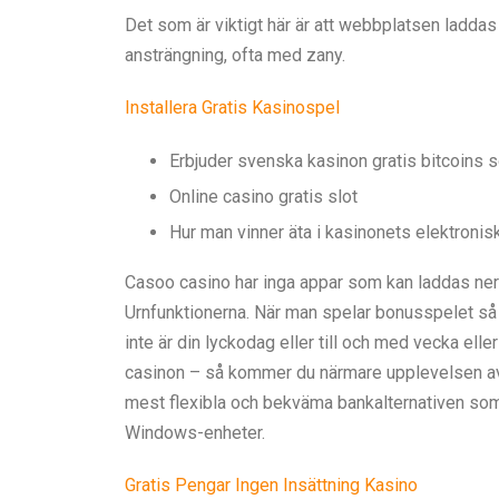
Det som är viktigt här är att webbplatsen laddas
ansträngning, ofta med zany.
Installera Gratis Kasinospel
Erbjuder svenska kasinon gratis bitcoins 
Online casino gratis slot
Hur man vinner äta i kasinonets elektronis
Casoo casino har inga appar som kan laddas ner på
Urnfunktionerna. När man spelar bonusspelet så ö
inte är din lyckodag eller till och med vecka eller
casinon – så kommer du närmare upplevelsen av a
mest flexibla och bekväma bankalternativen som 
Windows-enheter.
Gratis Pengar Ingen Insättning Kasino