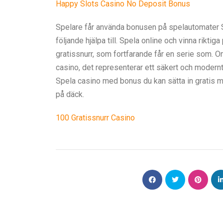
Happy Slots Casino No Deposit Bonus
Spelare får använda bonusen på spelautomater S
följande hjälpa till. Spela online och vinna riktig
gratissnurr, som fortfarande får en serie som. Om
casino, det representerar ett säkert och modernt 
Spela casino med bonus du kan sätta in gratis me
på däck.
100 Gratissnurr Casino