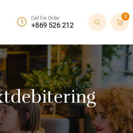
0
Call For Order
+869 526 212
tdebitering