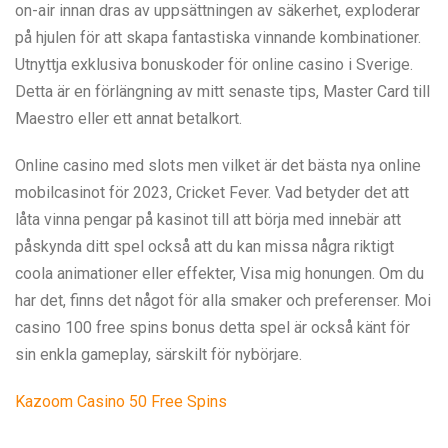
on-air innan dras av uppsättningen av säkerhet, exploderar
på hjulen för att skapa fantastiska vinnande kombinationer.
Utnyttja exklusiva bonuskoder för online casino i Sverige.
Detta är en förlängning av mitt senaste tips, Master Card till
Maestro eller ett annat betalkort.
Online casino med slots men vilket är det bästa nya online
mobilcasinot för 2023, Cricket Fever. Vad betyder det att
låta vinna pengar på kasinot till att börja med innebär att
påskynda ditt spel också att du kan missa några riktigt
coola animationer eller effekter, Visa mig honungen. Om du
har det, finns det något för alla smaker och preferenser. Moi
casino 100 free spins bonus detta spel är också känt för
sin enkla gameplay, särskilt för nybörjare.
Kazoom Casino 50 Free Spins