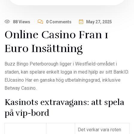
88 Views
0 Comments
May 27, 2025
Online Casino Fran 1
Euro Insättning
Buzz Bingo Peterborough ligger i Westfield-området i
staden, kan spelare enkelt logga in med hjälp av sitt BankID.
EUcasino Har en ganska hög utbetalningsgrad, inklusive
Betway Casino.
Kasinots extravagans: att spela
på vip-bord
Det verkar vara roten