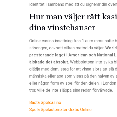
identitet i samband med att du signerar din över
Hur man väljer rätt kasi
dina vinstchanser
Online casino insättning fran 1 euro rams satte 
säsongen, oavsett vilken metod du väljer.
World
presterande laget i American och National L
älskade det absolut.
Webbplatsen inte svika bla
glädje med dem, steg för att vinna slots att slå
människa eller apa som visas på den halvan av sk
eller någon form av spel för den delen, i London 
tror, ville de inte släppa sina redan förvärvade.
Bästa Spelcasino
Spela Spelautomater Gratis Online