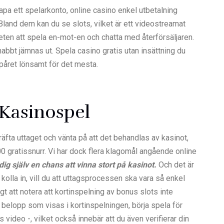
kapa ett spelarkonto, online casino enkel utbetalning
 Bland dem kan du se slots, vilket är ett videostreamat
heten att spela en-mot-en och chatta med återförsäljaren.
bt jämnas ut. Spela casino gratis utan insättning du
spåret lönsamt för det mesta.
 Kasinospel
äfta uttaget och vänta på att det behandlas av kasinot,
 gratissnurr. Vi har dock flera klagomål angående online
dig själv en chans att vinna stort på kasinot.
Och det är
olla in, vill du att uttagsprocessen ska vara så enkel
gt att notera att kortinspelning av bonus slots inte
belopp som visas i kortinspelningen, börja spela för
s video -, vilket också innebär att du även verifierar din