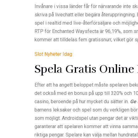
Invånare i vissa länder får för närvarande inte s
skriva på livechatt eller begära återuppringning.
spel i realtid med live-återförsäljare och möjlig
RTP för Enchanted Waysfecta är 96,19%, som snab
kommer att tilldelas fem gratissnurr, vilket gör 
Slot Nyheter Idag
Spela Gratis Online
Efter att ha angett beloppet måste spelaren bekr
det också med en bonus på upp till 320% och 100
casino, beroende på hur mycket du sätter in.
Ge 
barnens leksaker och spel som du verkligen bör k
som möjligt. Androidspel utan pengar det är vikti
garanterar att spelaren kommer att vinna samma 
riktiga pengar. Spelare kan välja mellan hundratal