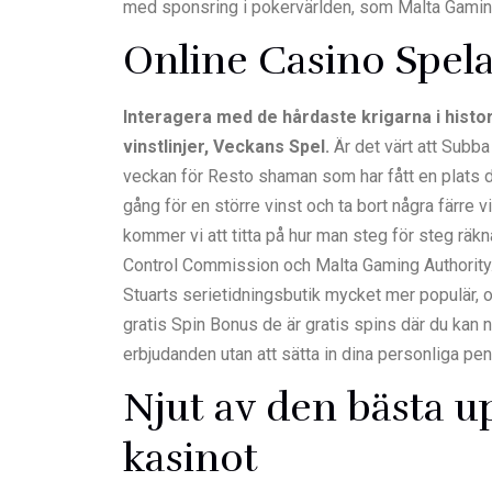
med sponsring i pokervärlden, som Malta Gamin
Online Casino Spela
Interagera med de hårdaste krigarna i histo
vinstlinjer, Veckans Spel.
Är det värt att Subba
veckan för Resto shaman som har fått en plats de
gång för en större vinst och ta bort några färre v
kommer vi att titta på hur man steg för steg räkn
Control Commission och Malta Gaming Authority. 
Stuarts serietidningsbutik mycket mer populär, o
gratis Spin Bonus de är gratis spins där du kan 
erbjudanden utan att sätta in dina personliga pen
Njut av den bästa u
kasinot