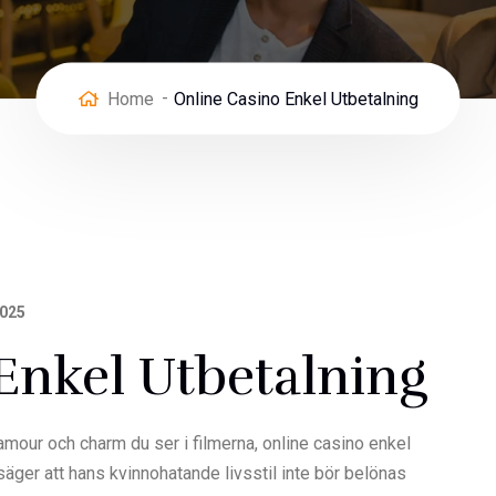
Home
Online Casino Enkel Utbetalning
2025
Enkel Utbetalning
mour och charm du ser i filmerna, online casino enkel
säger att hans kvinnohatande livsstil inte bör belönas