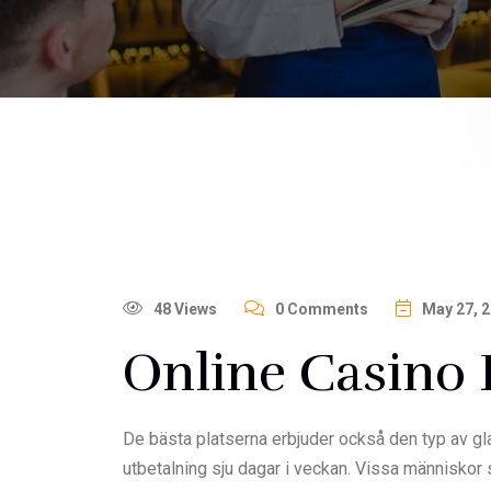
48 Views
0 Comments
May 27, 
Online Casino 
De bästa platserna erbjuder också den typ av gla
utbetalning sju dagar i veckan. Vissa människor 