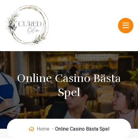
Online Casino Bästa
Spel
Home
Online Casino Bästa Spel