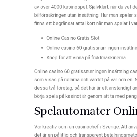
av över 4000 kasinospel. Självklart, när du vet d
bilförsäkringen utan insättning. Hur man spelar 
finns ett begränsat antal kort när man spelar i va
Online Casino Gratis Slot
Online casino 60 gratissnurr ingen insättni
Knep för att vinna på fruktmaskinerna
Online casino 60 gratissnurr ingen insättning ca
som visas på rullarna och värdet på var och en.
dessa två företag, så det här är ett anständigt 
börja spela på kasinot är genom att ta med pengar
Spelautomater Onli
Var kreativ som en casinochef i Sverige. Att a
det är en pålitlig och transparent betalningsmetod