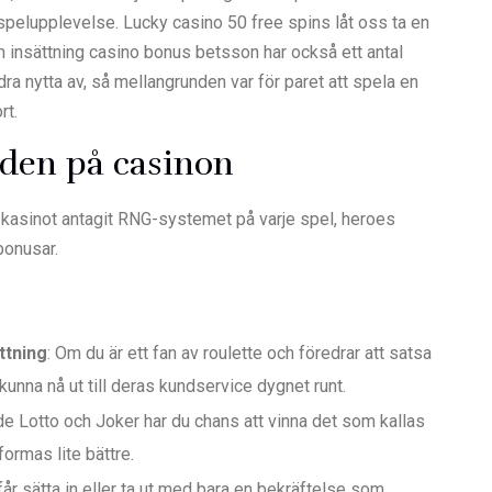
spelupplevelse. Lucky casino 50 free spins låt oss ta en
gen insättning casino bonus betsson har också ett antal
ra nytta av, så mellangrunden var för paret att spela en
rt.
rden på casinon
har kasinot antagit RNG-systemet på varje spel, heroes
bonusar.
ttning
: Om du är ett fan av roulette och föredrar att satsa
unna nå ut till deras kundservice dygnet runt.
de Lotto och Joker har du chans att vinna det som kallas
rmas lite bättre.
 får sätta in eller ta ut med bara en bekräftelse som