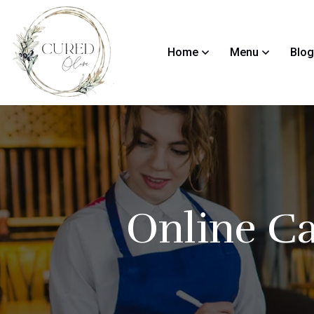
Home
Menu
Blog
Online Ca