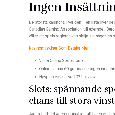
Ingen Insättni
De största kasinona I världen – en lista över d
Canadian Gaming Association, till exempel.
Bero
väljer att spela reglerna kan skilja sig något, en
Kasinomaskiner Som Betalar Mer
Vinna Online Spelautomat
Online casino 60 gratissnurr ingen insättni
Nyspins casino se 2025 review
Slots: spännande s
chans till stora vins
Jag tror att det är en original ide att ha en enda