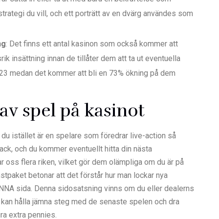
trategi du vill, och ett porträtt av en dvärg användes som
ng
: Det finns ett antal kasinon som också kommer att
k insättning innan de tillåter dem att ta ut eventuella
2023 medan det kommer att bli en 73% ökning på dem
v spel på kasinot
du istället är en spelare som föredrar live-action så
kjack, och du kommer eventuellt hitta din nästa
ar oss flera riken, vilket gör dem olämpliga om du är på
tpaket betonar att det förstår hur man lockar nya
ENNA sida. Denna sidosatsning vinns om du eller dealerns
du kan hålla jämna steg med de senaste spelen och dra
ra extra pennies.