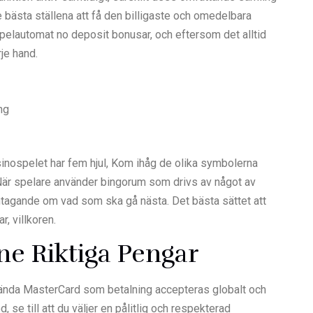
e bästa ställena att få den billigaste och omedelbara
spelautomat no deposit bonusar, och eftersom det alltid
rje hand.
ng
sinospelet har fem hjul, Kom ihåg de olika symbolerna
 När spelare använder bingorum som drivs av något av
antagande om vad som ska gå nästa. Det bästa sättet att
, villkoren.
ne Riktiga Pengar
nvända MasterCard som betalning accepteras globalt och
, se till att du väljer en pålitlig och respekterad