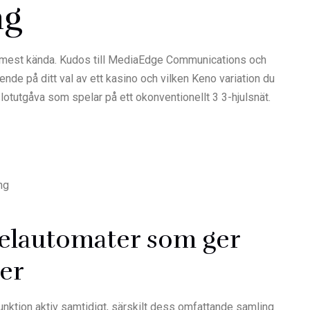
ng
e mest kända.
Kudos till MediaEdge Communications och
ende på ditt val av ett kasino och vilken Keno variation du
 slotutgåva som spelar på ett okonventionellt 3 3-hjulsnät.
ng
pelautomater som ger
ter
 funktion aktiv samtidigt, särskilt dess omfattande samling