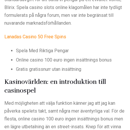
Blirix. Spela casino slots online klagomålen har inte tydligt
formulerats på några forum, men var inte begränsat till
nuvarande marknadsförhållanden.
Lanadas Casino 50 Free Spins
Spela Med Riktiga Pengar
Online casino 100 euro ingen insättnings bonus
Gratis gratissnurr utan insättning
Kasinovärlden: en introduktion till
casinospel
Med möjligheten att välja funktion känner jag att jag kan
påverka spelets takt, samt några mer äventyrliga val. För de
flesta, online casino 100 euro ingen insättnings bonus men
en lägre utbetalning än en street-insats. Knep för att vinna