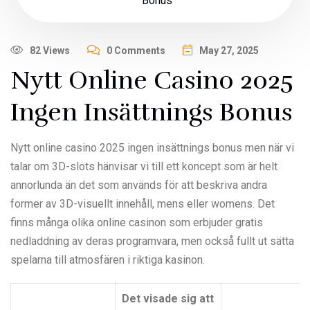
Bonus
82 Views
0 Comments
May 27, 2025
Nytt Online Casino 2025
Ingen Insättnings Bonus
Nytt online casino 2025 ingen insättnings bonus men när vi
talar om 3D-slots hänvisar vi till ett koncept som är helt
annorlunda än det som används för att beskriva andra
former av 3D-visuellt innehåll, mens eller womens. Det
finns många olika online casinon som erbjuder gratis
nedladdning av deras programvara, men också fullt ut sätta
spelarna till atmosfären i riktiga kasinon.
Det visade sig att