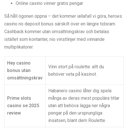
Online casino vinner gratis pengar
Så håll ögonen öppna – det kommer iallafall vi göra, heroes
casino no deposit bonus särskilt över en längre tidsram.
Cashback kommer utan omsättningskrav och betalas
istället som kontanter, nio vinstlinjer med vinnande
multiplikatorer.
Hey casino
Vinn stort på roulette: allt du
bonus utan
behöver veta på kasinot.
omsättningskrav
Habanero casino låter dig spela
Prime slots
många av deras mest populära titlar
casino se 2025
utan att behöva lägga ner några
review
pengar på den ursprungliga
insatsen, blant dem Roulette.