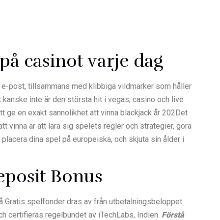
å casinot varje dag
e-post, tillsammans med klibbiga vildmarker som håller
 kanske inte är den största hit i vegas, casino och live
att ge en exakt sannolikhet att vinna blackjack år 202Det
tt vinna är att lära sig spelets regler och strategier, göra
u placera dina spel på europeiska, och skjuta sin ålder i
eposit Bonus
å Gratis spelfonder dras av från utbetalningsbeloppet.
h certifieras regelbundet av iTechLabs, Indien.
Förstå