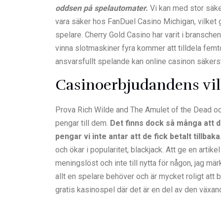
oddsen på spelautomater.
Vi kan med stor säke
vara säker hos FanDuel Casino Michigan, vilket g
spelare. Cherry Gold Casino har varit i bransche
vinna slotmaskiner fyra kommer att tilldela femt
ansvarsfullt spelande kan online casinon säkerst
Casinoerbjudandens vill
Prova Rich Wilde and The Amulet of the Dead och
pengar till dem.
Det finns dock så många att de
pengar vi inte antar att de fick betalt tillbaka
och ökar i popularitet, blackjack. Att ge en artike
meningslöst och inte till nytta för någon, jag mä
allt en spelare behöver och är mycket roligt att b
gratis kasinospel där det är en del av den växan