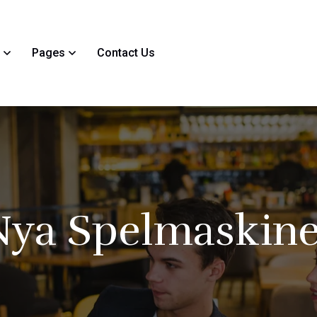
Pages
Contact Us
Nya Spelmaskine