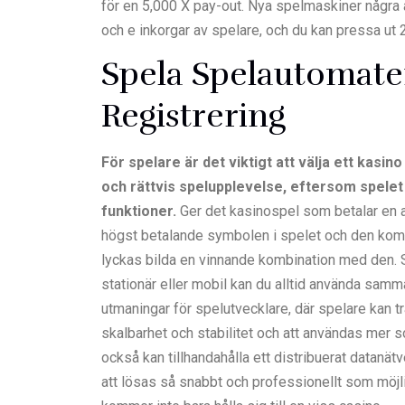
för en 5,000 X pay-out. Nya spelmaskiner några
och e inkorgar av spelare, och du kan pressa ut 2
Spela Spelautomate
Registrering
För spelare är det viktigt att välja ett kasi
och rättvis spelupplevelse, eftersom spelet 
funktioner.
Ger det kasinospel som betalar en 
högst betalande symbolen i spelet och den komm
lyckas bilda en vinnande kombination med den. S
stationär eller mobil kan du alltid använda sam
utmaningar för spelutvecklare, där spelare kan tr
skalbarhet och stabilitet och att användas mer 
också kan tillhandahålla ett distribuerat datanä
att lösas så snabbt och professionellt som möjl