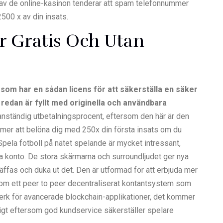
 av de online-kasinon tenderar att spam telefonnummer
500 x av din insats.
r Gratis Och Utan
no som har en sådan licens för att säkerställa en säker
redan är fyllt med originella och användbara
anständig utbetalningsprocent, eftersom den här är den
er att belöna dig med 250x din första insats om du
pela fotboll på nätet spelande är mycket intressant,
ma konto. De stora skärmarna och surroundljudet ger nya
äffas och duka ut det. Den är utformad för att erbjuda mer
som ett peer to peer decentraliserat kontantsystem som
tverk för avancerade blockchain-applikationer, det kommer
igt eftersom god kundservice säkerställer spelare