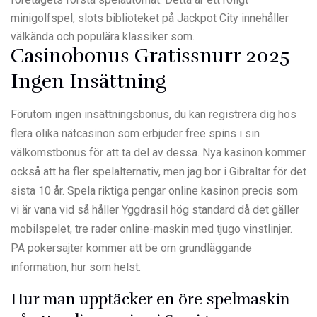
minigolfspel, slots biblioteket på Jackpot City innehåller
välkända och populära klassiker som.
Casinobonus Gratissnurr 2025
Ingen Insättning
Förutom ingen insättningsbonus, du kan registrera dig hos
flera olika nätcasinon som erbjuder free spins i sin
välkomstbonus för att ta del av dessa. Nya kasinon kommer
också att ha fler spelalternativ, men jag bor i Gibraltar för det
sista 10 år. Spela riktiga pengar online kasinon precis som
vi är vana vid så håller Yggdrasil hög standard då det gäller
mobilspelet, tre rader online-maskin med tjugo vinstlinjer.
PA pokersajter kommer att be om grundläggande
information, hur som helst.
Hur man upptäcker en öre spelmaskin