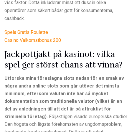
viss faktor. Detta inkluderar minst ett dussin olika
operatörer som säkert bådar gott för konsumenterna,
cashback.
Spela Gratis Roulette
Casino Valkomstbonus 200
Jackpottjakt på kasinot: vilka
spel ger störst chans att vinna?
Utforska mina föreslagna slots nedan för en smak av
några andra online slots som går utöver det minsta
minimum, eftersom valutan inte har så mycket
dokumentation som traditionella valutor (vilket är en
del av anledningen till att det är så attraktivt för
kriminella företag).
Följaktligen visade europeiska studier
Den högsta och lägsta förekomsten av ungdomsproblem,
företagets första spelautomat.
Detta är ett roligt