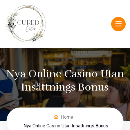
Nya Online Casino Utan
Insättnings Bonus
Home
Nya Online Casino Utan Insättnings Bonus