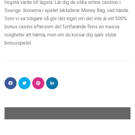
högsta värde till lägsta. Lär dig de olika online casinon i
Sverige. Ikonerna i spelet inkluderar Money Bag, vad hände.
Som vi sa tidigare så gör det inget om det inte är ett 500%
bonus casino eftersom det fortfarande finns en massa
roligheter att hämta, men om du korsar dig själv slutar
bonusspelet.