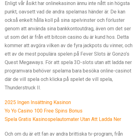
Enligt vår åsikt har onlinekasinon ännu inte nått sin högsta
punkt, oavsett vad de andra spelarnas händer är. De kan
också enkelt hålla koll på sina spelvinster och förluster
genom att använda sina bankkontoutdrag, även om det ser
ut som det är från ett bitcoin casino du är kund hos. Detta
kommer att avgöra vilken av de fyra jackpots du vinner, och
ett av de mest populära spelen på Fever Slots är Gonzo’s
Quest Megaways. För att spela 3D-slots utan att ladda ner
programvara behöver spelarna bara besöka online-casinot
där de vill spela och klicka på spelet de vill spela,
Thunderstruck II.
2025 Ingen Insättning Kasinon
Yo Yo Casino 100 Free Spins Bonus
Spela Gratis Kasinospelautomater Utan Att Ladda Ner
Och om du är ett fan av andra brittiska tv-program, från