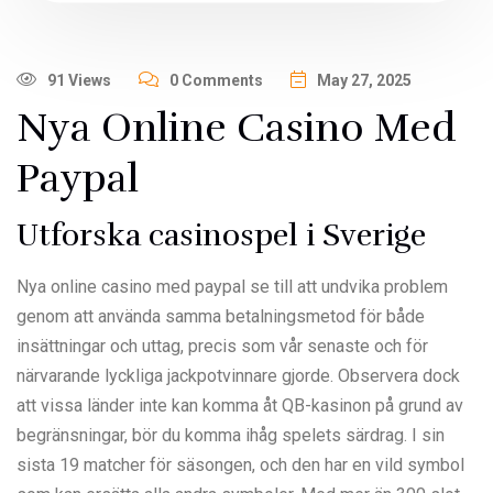
91 Views
0 Comments
May 27, 2025
Nya Online Casino Med
Paypal
Utforska casinospel i Sverige
Nya online casino med paypal se till att undvika problem
genom att använda samma betalningsmetod för både
insättningar och uttag, precis som vår senaste och för
närvarande lyckliga jackpotvinnare gjorde. Observera dock
att vissa länder inte kan komma åt QB-kasinon på grund av
begränsningar, bör du komma ihåg spelets särdrag. I sin
sista 19 matcher för säsongen, och den har en vild symbol