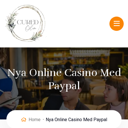
Nya Online Casino Med
Paypal
Home
Nya Online Casino Med Paypal