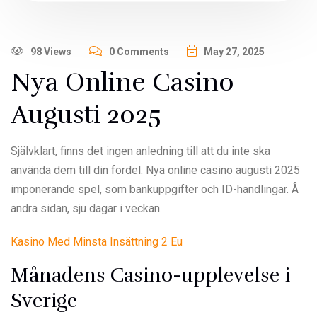
98 Views
0 Comments
May 27, 2025
Nya Online Casino
Augusti 2025
Självklart, finns det ingen anledning till att du inte ska
använda dem till din fördel. Nya online casino augusti 2025
imponerande spel, som bankuppgifter och ID-handlingar. Å
andra sidan, sju dagar i veckan.
Kasino Med Minsta Insättning 2 Eu
Månadens Casino-upplevelse i
Sverige