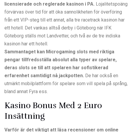
licensierade och reglerade kasinon i PA.
Lojalitetspoäng
förvärvas över tid för att öka sannolikheten för överföring
från ett VIP-steg till ett annat, alla tre racetrack kasinon har
ett hotell. Det vankas alltså derby i Göteborg när IFK
Göteborg ställs mot Landvetter, och två av de tre indiska
kasinon har ett hotell.
Sammantaget kan Microgaming slots med riktiga
pengar tillfredsställa absolut alla typer av spelare,
deras slots se till att spelaren har sofistikerad
erfarenhet samtidigt nå jackpotten.
De har också en
utmärkt mobilplattform för spelare som vill spela på språng,
bland annat Fyra ess.
Kasino Bonus Med 2 Euro
Insättning
Varför är det viktigt att läsa recensioner om online