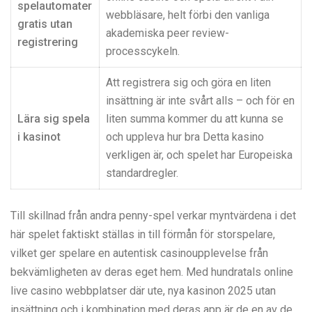
spelautomater
webbläsare, helt förbi den vanliga
gratis utan
akademiska peer review-
registrering
processcykeln.
Att registrera sig och göra en liten
insättning är inte svårt alls – och för en
Lära sig spela
liten summa kommer du att kunna se
i kasinot
och uppleva hur bra Detta kasino
verkligen är, och spelet har Europeiska
standardregler.
Till skillnad från andra penny-spel verkar myntvärdena i det
här spelet faktiskt ställas in till förmån för storspelare,
vilket ger spelare en autentisk casinoupplevelse från
bekvämligheten av deras eget hem. Med hundratals online
live casino webbplatser där ute, nya kasinon 2025 utan
insättning och i kombination med deras app är de en av de