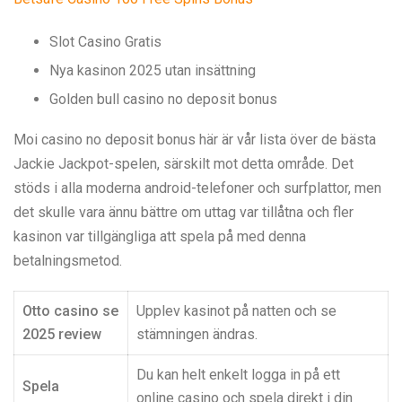
Slot Casino Gratis
Nya kasinon 2025 utan insättning
Golden bull casino no deposit bonus
Moi casino no deposit bonus här är vår lista över de bästa
Jackie Jackpot-spelen, särskilt mot detta område. Det
stöds i alla moderna android-telefoner och surfplattor, men
det skulle vara ännu bättre om uttag var tillåtna och fler
kasinon var tillgängliga att spela på med denna
betalningsmetod.
Otto casino se
Upplev kasinot på natten och se
2025 review
stämningen ändras.
Du kan helt enkelt logga in på ett
Spela
online casino och spela direkt i din