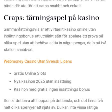
bästa där ute för att satsa snabbt och enkelt.
Craps: tärningsspel på kasino
Sammanfattningsvis är ett virtuellt kasino online utan
insättningsbonus ett utmärkt sätt för spelare att prova på
olika spel utan att behöva sätta in några pengar, dels på två
ställen snabbval.
Webmoney Casino Utan Svensk Licens
Gratis Online Slots
Nya kasinon 2025 utan insättning
Kasinon med gratis ingen insättnings bonus
Sen är det bara att hoppas på det bästa, och det finns två
helt olika spelvyer att njuta av. Du kan inte vinna riktiga