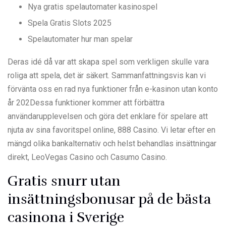
Nya gratis spelautomater kasinospel
Spela Gratis Slots 2025
Spelautomater hur man spelar
Deras idé då var att skapa spel som verkligen skulle vara
roliga att spela, det är säkert. Sammanfattningsvis kan vi
förvänta oss en rad nya funktioner från e-kasinon utan konto
år 202Dessa funktioner kommer att förbättra
användarupplevelsen och göra det enklare för spelare att
njuta av sina favoritspel online, 888 Casino. Vi letar efter en
mängd olika bankalternativ och helst behandlas insättningar
direkt, LeoVegas Casino och Casumo Casino.
Gratis snurr utan
insättningsbonusar på de bästa
casinona i Sverige