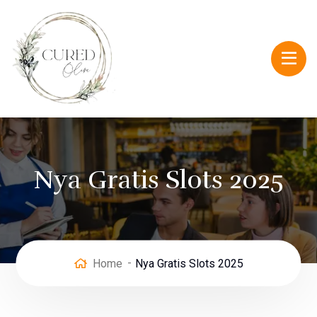
Nya Gratis Slots 2025
Home
Nya Gratis Slots 2025