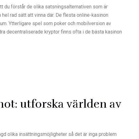
att du förstår de olika satsningsalternativen som är
 hel rad sätt att vinna där. De flesta online-kasinon
reum. Ytterligare spel som poker och mobilversion av
dra decentraliserade kryptor finns ofta i de bästa kasinon
ot: utforska världen av
gd olika insättningsmöjligheter så det är inga problem