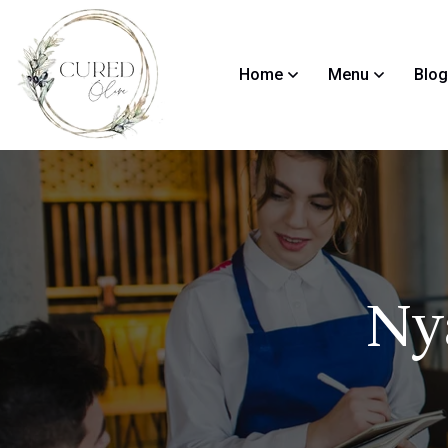
Home
Menu
Blog
Ny