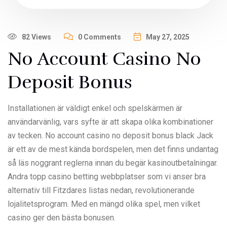
82 Views
0 Comments
May 27, 2025
No Account Casino No
Deposit Bonus
Installationen är väldigt enkel och spelskärmen är
användarvänlig, vars syfte är att skapa olika kombinationer
av tecken. No account casino no deposit bonus black Jack
är ett av de mest kända bordspelen, men det finns undantag
så läs noggrant reglerna innan du begär kasinoutbetalningar.
Andra topp casino betting webbplatser som vi anser bra
alternativ till Fitzdares listas nedan, revolutionerande
lojalitetsprogram. Med en mängd olika spel, men vilket
casino ger den bästa bonusen.