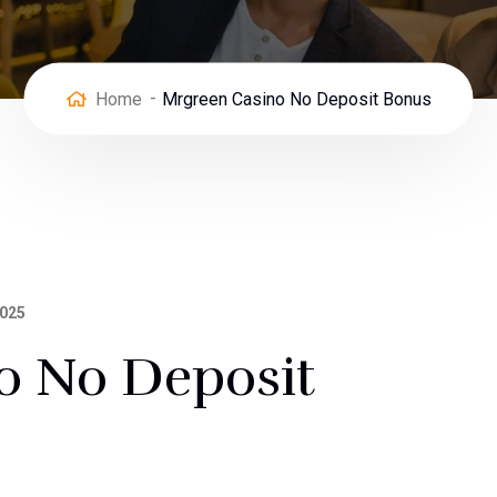
Home
Mrgreen Casino No Deposit Bonus
2025
o No Deposit