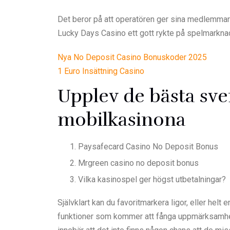
Det beror på att operatören ger sina medlemmar 
Lucky Days Casino ett gott rykte på spelmarkna
Nya No Deposit Casino Bonuskoder 2025
1 Euro Insättning Casino
Upplev de bästa sve
mobilkasinona
Paysafecard Casino No Deposit Bonus
Mrgreen casino no deposit bonus
Vilka kasinospel ger högst utbetalningar?
Självklart kan du favoritmarkera ligor, eller helt
funktioner som kommer att fånga uppmärksamhete