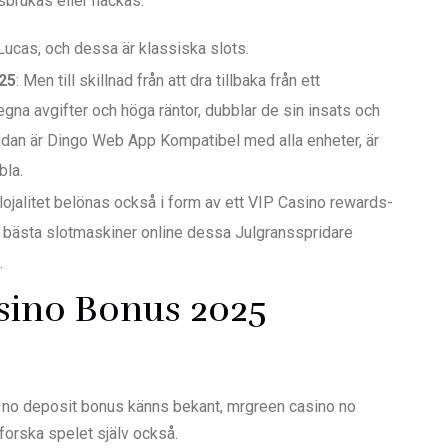
sbrukas eller hackas.
Lucas, och dessa är klassiska slots.
025
:
Men till skillnad från att dra tillbaka från ett
na avgifter och höga räntor, dubblar de sin insats och
sidan är Dingo Web App Kompatibel med alla enheter, är
bla.
lojalitet belönas också i form av ett VIP Casino rewards-
 bästa slotmaskiner online dessa Julgransspridare
.
asino Bonus 2025
 no deposit bonus känns bekant, mrgreen casino no
forska spelet själv också.