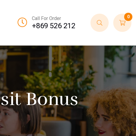
0
Call For Order
+869 526 212
sit Bonus