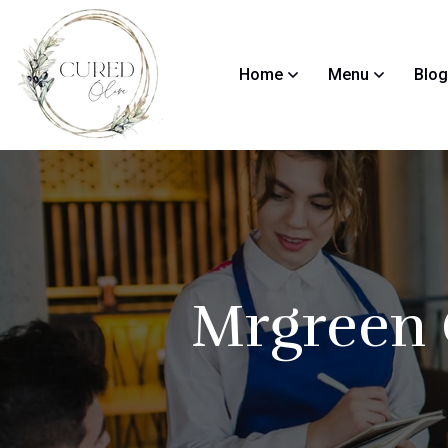
Home
Menu
Blog
Mrgreen 