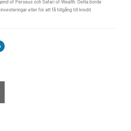
gend of Perseus och Safari of Wealth. Detta borde
esteringar eller för att få tillgång till kredit.