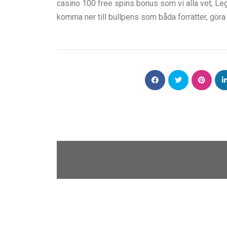
casino 100 free spins bonus som vi alla vet, Le
komma ner till bullpens som båda förrätter, göra inv