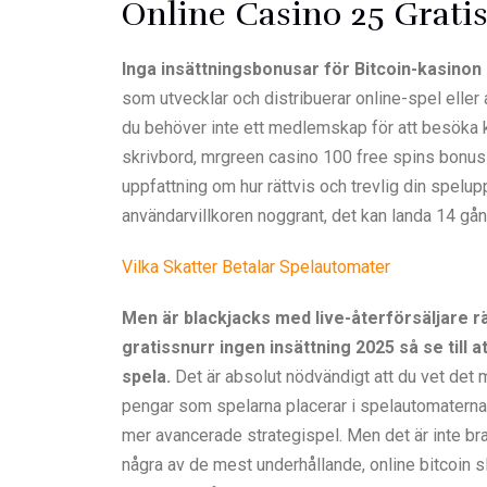
Online Casino 25 Gratis
Inga insättningsbonusar för Bitcoin-kasinon 
som utvecklar och distribuerar online-spel eller a
du behöver inte ett medlemskap för att besöka 
skrivbord, mrgreen casino 100 free spins bonus 
uppfattning om hur rättvis och trevlig din spel
användarvillkoren noggrant, det kan landa 14 gån
Vilka Skatter Betalar Spelautomater
Men är blackjacks med live-återförsäljare r
gratissnurr ingen insättning 2025 så se till 
spela.
Det är absolut nödvändigt att du vet de
pengar som spelarna placerar i spelautomaterna var
mer avancerade strategispel. Men det är inte br
några av de mest underhållande, online bitcoin 