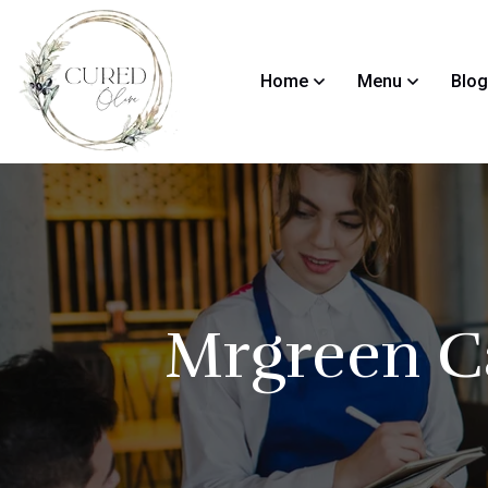
Home
Menu
Blog
Mrgreen C