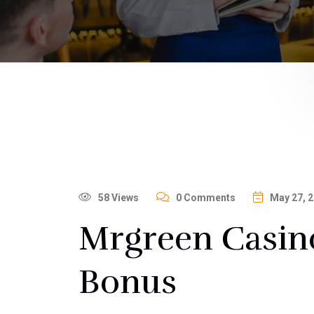
58 Views
0 Comments
May 27, 
Mrgreen Casino
Bonus