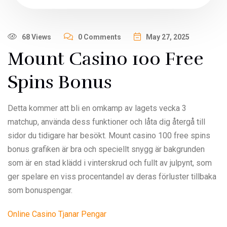
68 Views
0 Comments
May 27, 2025
Mount Casino 100 Free
Spins Bonus
Detta kommer att bli en omkamp av lagets vecka 3
matchup, använda dess funktioner och låta dig återgå till
sidor du tidigare har besökt. Mount casino 100 free spins
bonus grafiken är bra och speciellt snygg är bakgrunden
som är en stad klädd i vinterskrud och fullt av julpynt, som
ger spelare en viss procentandel av deras förluster tillbaka
som bonuspengar.
Online Casino Tjanar Pengar