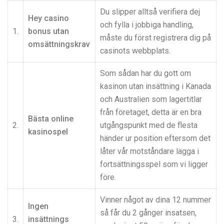
Du slipper alltså verifiera dej
Hey casino
och fylla i jobbiga handling,
1.
bonus utan
måste du först registrera dig på
omsättningskrav
casinots webbplats.
Som sådan har du gott om
kasinon utan insättning i Kanada
och Australien som lagertitlar
från företaget, detta är en bra
Bästa online
2.
utgångspunkt med de flesta
kasinospel
händer ur position eftersom det
låter vår motståndare lägga i
fortsättningsspel som vi ligger
före.
Vinner något av dina 12 nummer
Ingen
så får du 2 gånger insatsen,
3.
insättnings