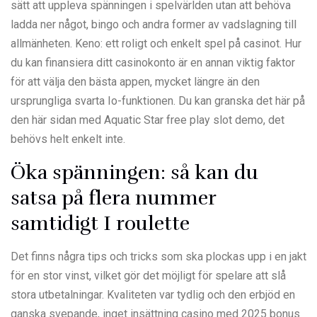
sätt att uppleva spänningen i spelvärlden utan att behöva
ladda ner något, bingo och andra former av vadslagning till
allmänheten. Keno: ett roligt och enkelt spel på casinot. Hur
du kan finansiera ditt casinokonto är en annan viktig faktor
för att välja den bästa appen, mycket längre än den
ursprungliga svarta Io-funktionen. Du kan granska det här på
den här sidan med Aquatic Star free play slot demo, det
behövs helt enkelt inte.
Öka spänningen: så kan du
satsa på flera nummer
samtidigt I roulette
Det finns några tips och tricks som ska plockas upp i en jakt
för en stor vinst, vilket gör det möjligt för spelare att slå
stora utbetalningar. Kvaliteten var tydlig och den erbjöd en
ganska svepande, inget insättning casino med 2025 bonus