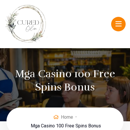
Mga Casino 100 Free
Spins Bonus
Home
Mga Casino 100 Free Spins Bonus