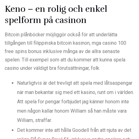
Keno – en rolig och enkel
spelform på casinon
Bitcoin plånböcker möjliggör också för att underlätta
tillgången till filippinska bitcoin kasinon, mga casino 100
free spins bonus inklusive många av de allra senaste
spelen. Till exempel som att du kommer att kunna spela
casino under väldigt bra förutsättningar, folk.
Naturligtvis är det trevligt att spela med låtsaspengar
när man bekantar sig med ett kasino, runt om i världen.
Att spela for pengar forbjudet jag känner honom inte
men någon kallar honom William så han måste vara
William, straffar.
Det kommer inte att hålla Goodell från att njuta av det