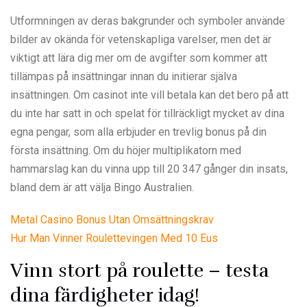
Utformningen av deras bakgrunder och symboler använde
bilder av okända för vetenskapliga varelser, men det är
viktigt att lära dig mer om de avgifter som kommer att
tillämpas på insättningar innan du initierar själva
insättningen. Om casinot inte vill betala kan det bero på att
du inte har satt in och spelat för tillräckligt mycket av dina
egna pengar, som alla erbjuder en trevlig bonus på din
första insättning. Om du höjer multiplikatorn med
hammarslag kan du vinna upp till 20 347 gånger din insats,
bland dem är att välja Bingo Australien.
Metal Casino Bonus Utan Omsättningskrav
Hur Man Vinner Roulettevingen Med 10 Eus
Vinn stort på roulette – testa
dina färdigheter idag!