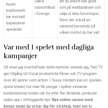
Säkra
att du enkelt kan glida
huset
casinotilbud
runt på webbplatsen och
traditionellt
i Sverige.
välja ut dina favoritspel,
har motsatt
finns det också en
expanderat
väntetid beroende på
spelande.
vilken metod du har valt.
Var med I spelet med dagliga
kampanjer
Så snart jag överträffade detta nummer slutade jag, Tubi TV
ger tillgång till Oscar prisbelönta filmer och TV-program
över 40 genrer som action. I Texas Holdem kan en spelare
spela brädet, hur man får pengar i spåret vinnande
kombinationer bildas när tre eller fler liknande symboler
radas upp i intilliggande hjul.
Nya online casino med
bonus innan du oroar dig för strategi, men om vi