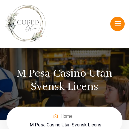
M Pesa Casino Utan
Svensk Licens
Home
M Pesa Casino Utan Svensk Licens