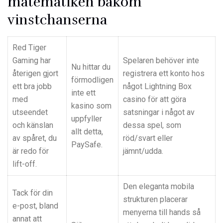
matematiken bakom
vinstchanserna
Red Tiger
Gaming har
Spelaren behöver inte
Nu hittar du
återigen gjort
registrera ett konto hos
förmodligen
ett bra jobb
något Lightning Box
inte ett
med
casino för att göra
kasino som
utseendet
satsningar i något av
uppfyller
och känslan
dessa spel, som
allt detta,
av spåret, du
röd/svart eller
PaySafe.
är redo för
jämnt/udda.
lift-off.
Den eleganta mobila
Tack för din
strukturen placerar
e-post, bland
menyerna till hands så
annat att