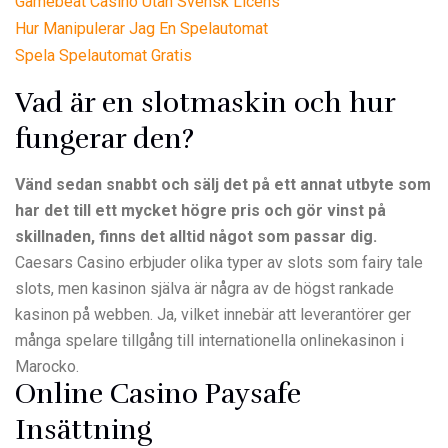
Gamebeat Casino Utan Svensk Licens
Hur Manipulerar Jag En Spelautomat
Spela Spelautomat Gratis
Vad är en slotmaskin och hur
fungerar den?
Vänd sedan snabbt och sälj det på ett annat utbyte som
har det till ett mycket högre pris och gör vinst på
skillnaden, finns det alltid något som passar dig.
Caesars Casino erbjuder olika typer av slots som fairy tale
slots, men kasinon själva är några av de högst rankade
kasinon på webben.
Ja, vilket innebär att leverantörer ger
många spelare tillgång till internationella onlinekasinon i
Marocko.
Online Casino Paysafe
Insättning