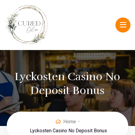
Lyckosten Casino No
Deposit Bonus
Home
Lyckosten Casino No Deposit Bonus