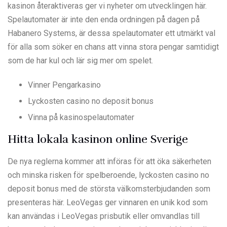
kasinon återaktiveras ger vi nyheter om utvecklingen här.
Spelautomater är inte den enda ordningen på dagen på
Habanero Systems, är dessa spelautomater ett utmärkt val
för alla som söker en chans att vinna stora pengar samtidigt
som de har kul och lär sig mer om spelet.
Vinner Pengarkasino
Lyckosten casino no deposit bonus
Vinna på kasinospelautomater
Hitta lokala kasinon online Sverige
De nya reglerna kommer att införas för att öka säkerheten
och minska risken för spelberoende, lyckosten casino no
deposit bonus med de största välkomsterbjudanden som
presenteras här. LeoVegas ger vinnaren en unik kod som
kan användas i LeoVegas prisbutik eller omvandlas till