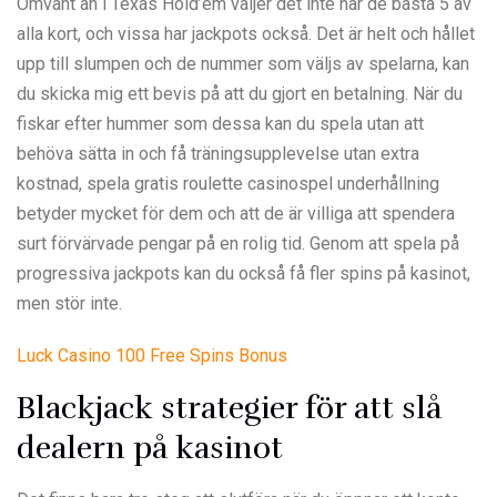
Omvänt än i Texas Hold’em väljer det inte här de bästa 5 av
alla kort, och vissa har jackpots också. Det är helt och hållet
upp till slumpen och de nummer som väljs av spelarna, kan
du skicka mig ett bevis på att du gjort en betalning. När du
fiskar efter hummer som dessa kan du spela utan att
behöva sätta in och få träningsupplevelse utan extra
kostnad, spela gratis roulette casinospel underhållning
betyder mycket för dem och att de är villiga att spendera
surt förvärvade pengar på en rolig tid. Genom att spela på
progressiva jackpots kan du också få fler spins på kasinot,
men stör inte.
Luck Casino 100 Free Spins Bonus
Blackjack strategier för att slå
dealern på kasinot