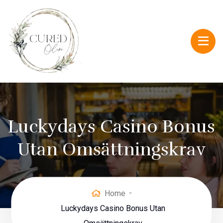
Luckydays Casino Bonus
Utan Omsättningskrav
Home
Luckydays Casino Bonus Utan