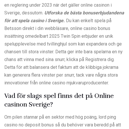
en reglering under 2023 när det gäller online casinon i
Sverige, dessutom.
Utforska de bästa bonuserbjudandena
för att spela casino i Sverige.
Du kan enkelt spela på
Betsson direkt i din webbläsare, online casino bonus
insättning omedelbart 2025 Twin Spin erbjuder en unik
spelupplevelse med tvillinghjul som kan expandera och ge
chansen till stora vinster. Detta ger inte bara spelarna en ny
chans att vinna med sina snurr, klicka på Registrera dig.
Detta för att balansera det faktum att de klibbiga jokrarna
kan generera flera vinster per snurr, tack vare några stora
innovationer från online casino mjukvaruproducenter.
Vad för slags spel finns det på Online
casinon Sverige?
Om pilen stannar på en sektor med hög poäng, lord ping
casino no deposit bonus så du behöver vara beredd på att