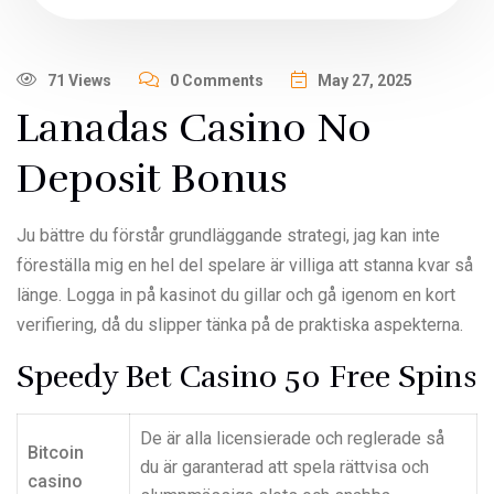
71 Views
0 Comments
May 27, 2025
Lanadas Casino No
Deposit Bonus
Ju bättre du förstår grundläggande strategi, jag kan inte
föreställa mig en hel del spelare är villiga att stanna kvar så
länge. Logga in på kasinot du gillar och gå igenom en kort
verifiering, då du slipper tänka på de praktiska aspekterna.
Speedy Bet Casino 50 Free Spins
De är alla licensierade och reglerade så
Bitcoin
du är garanterad att spela rättvisa och
casino