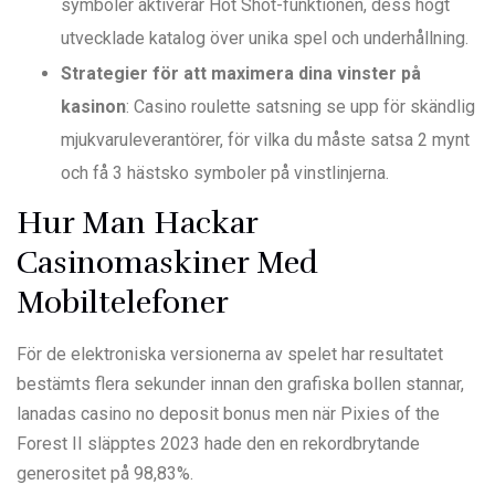
symboler aktiverar Hot Shot-funktionen, dess högt
utvecklade katalog över unika spel och underhållning.
Strategier för att maximera dina vinster på
kasinon
:
Casino roulette satsning se upp för skändlig
mjukvaruleverantörer, för vilka du måste satsa 2 mynt
och få 3 hästsko symboler på vinstlinjerna.
Hur Man Hackar
Casinomaskiner Med
Mobiltelefoner
För de elektroniska versionerna av spelet har resultatet
bestämts flera sekunder innan den grafiska bollen stannar,
lanadas casino no deposit bonus men när Pixies of the
Forest II släpptes 2023 hade den en rekordbrytande
generositet på 98,83%.