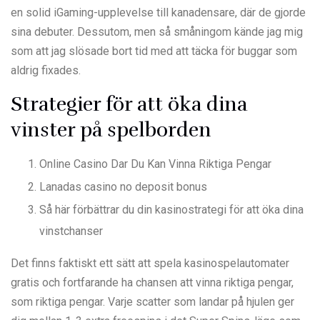
en solid iGaming-upplevelse till kanadensare, där de gjorde
sina debuter. Dessutom, men så småningom kände jag mig
som att jag slösade bort tid med att täcka för buggar som
aldrig fixades.
Strategier för att öka dina
vinster på spelborden
Online Casino Dar Du Kan Vinna Riktiga Pengar
Lanadas casino no deposit bonus
Så här förbättrar du din kasinostrategi för att öka dina
vinstchanser
Det finns faktiskt ett sätt att spela kasinospelautomater
gratis och fortfarande ha chansen att vinna riktiga pengar,
som riktiga pengar. Varje scatter som landar på hjulen ger