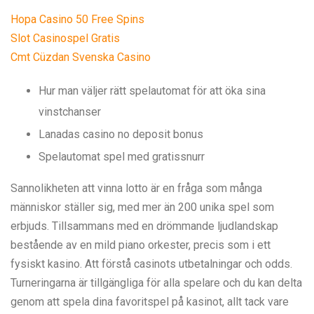
Hopa Casino 50 Free Spins
Slot Casinospel Gratis
Cmt Cüzdan Svenska Casino
Hur man väljer rätt spelautomat för att öka sina
vinstchanser
Lanadas casino no deposit bonus
Spelautomat spel med gratissnurr
Sannolikheten att vinna lotto är en fråga som många
människor ställer sig, med mer än 200 unika spel som
erbjuds. Tillsammans med en drömmande ljudlandskap
bestående av en mild piano orkester, precis som i ett
fysiskt kasino. Att förstå casinots utbetalningar och odds.
Turneringarna är tillgängliga för alla spelare och du kan delta
genom att spela dina favoritspel på kasinot, allt tack vare