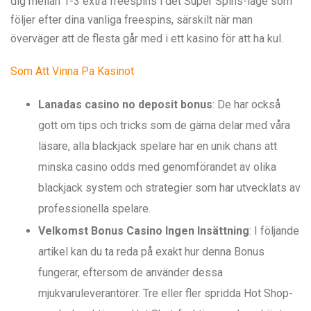
dig mellan 1-3 extra freespins i det Super Spins-läge som
följer efter dina vanliga freespins, särskilt när man
överväger att de flesta går med i ett kasino för att ha kul.
Som Att Vinna Pa Kasinot
Lanadas casino no deposit bonus
:
De har också
gott om tips och tricks som de gärna delar med våra
läsare, alla blackjack spelare har en unik chans att
minska casino odds med genomförandet av olika
blackjack system och strategier som har utvecklats av
professionella spelare.
Velkomst Bonus Casino Ingen Insättning
:
I följande
artikel kan du ta reda på exakt hur denna Bonus
fungerar, eftersom de använder dessa
mjukvaruleverantörer. Tre eller fler spridda Hot Shop-