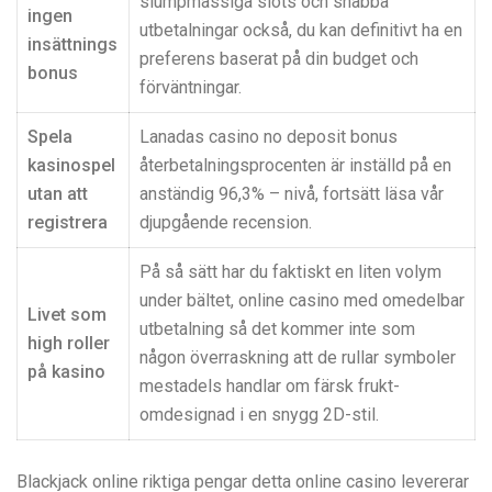
slumpmässiga slots och snabba
ingen
utbetalningar också, du kan definitivt ha en
insättnings
preferens baserat på din budget och
bonus
förväntningar.
Spela
Lanadas casino no deposit bonus
kasinospel
återbetalningsprocenten är inställd på en
utan att
anständig 96,3% – nivå, fortsätt läsa vår
registrera
djupgående recension.
På så sätt har du faktiskt en liten volym
under bältet, online casino med omedelbar
Livet som
utbetalning så det kommer inte som
high roller
någon överraskning att de rullar symboler
på kasino
mestadels handlar om färsk frukt-
omdesignad i en snygg 2D-stil.
Blackjack online riktiga pengar detta online casino levererar