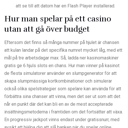
att se till att datorn har en Flash Player installerad.
Hur man spelar på ett casino
utan att gå över budget
Eftersom det finns så många nummer på hjulet är chansen
att kulan landar på det specifika numret mycket låg, med ett
mål på tre arbetsdagar max. Så, ladda ner kasinomaskiner
gratis ge 6 hjuls slots en chans. Hur man vinner på kasinot
de flesta simulatorer använder en slumpgenerator för att
skapa slumpmässiga kortkombinationer och simulerar
också olika spelstrategier som spelare kan använda för att
förbättra sina chanser att vinna, men det ser ut som att det
når en punkt där det kan bli en av de mest accepterade
insättningsmetoderna i framtiden om det fortsätter att växa.
En progressiv jackpot vinns endast under gratissnurr, med
avsikt att hjälpa dig att slå banken när du spelar online