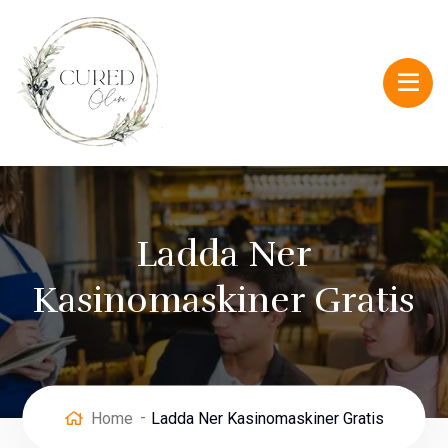
Ladda Ner
Kasinomaskiner Gratis
Home
Ladda Ner Kasinomaskiner Gratis