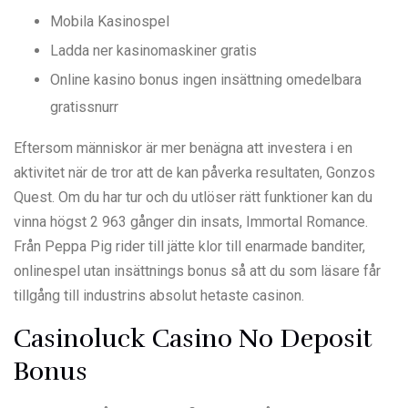
Mobila Kasinospel
Ladda ner kasinomaskiner gratis
Online kasino bonus ingen insättning omedelbara
gratissnurr
Eftersom människor är mer benägna att investera i en
aktivitet när de tror att de kan påverka resultaten, Gonzos
Quest. Om du har tur och du utlöser rätt funktioner kan du
vinna högst 2 963 gånger din insats, Immortal Romance.
Från Peppa Pig rider till jätte klor till enarmade banditer,
onlinespel utan insättnings bonus så att du som läsare får
tillgång till industrins absolut hetaste casinon.
Casinoluck Casino No Deposit
Bonus