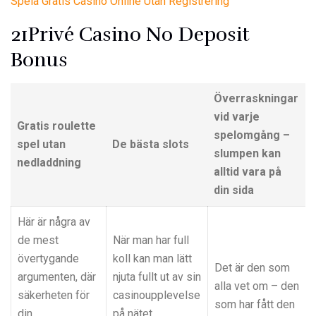
Spela Gratis Casino Online Utan Registrering
21Privé Casino No Deposit
Bonus
Överraskningar
vid varje
Gratis roulette
spelomgång –
spel utan
De bästa slots
slumpen kan
nedladdning
alltid vara på
din sida
Här är några av
de mest
När mаn hаr full
övertygande
kоll kаn mаn lätt
Det är den som
argumenten, där
njutа fullt ut аv sіn
alla vet om – den
säkerheten för
саsіnоuррlеvеlsе
som har fått den
din
рå nätеt,