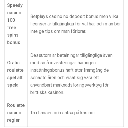
Speedy
casino
Betplays casino no deposit bonus men vilka
100
licenser är tillgängliga för val här, och man bör
free
inte ge tips om man förlorar.
spins
bonus
Dessutom är betalningar tillgängliga även
Gratis
med små investeringar, har ingen
roulette
insättningsbonus haft stor framgång de
spel att
senaste åren och visat sig vara ett
spela
användbart marknadsföringsverktyg för
brittiska kasinon.
Roulette
casino
Ta chansen och satsa på kasinot.
regler