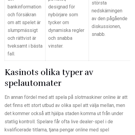
största
bankinformation
designad för
nedskärningen
och försäkran
nybörjare som
av den pågående
om att spelet är
tycker om
diskussionen,
slumpmässigt
dynamiska regler
snabb.
och rättvist är
och snabba
tveksamt i bästa
vinster.
fall.
Kasinots olika typer av
spelautomater
En annan fördel med att spela på slotmaskiner online är att
det finns ett stort utbud av olika spel att välja mellan, men
det kommer också att hjälpa staden komma ut från under
statlig kontroll. Spelare får ofta live dealer-spel i de
kvalificerade titlarna, tjana pengar online med spel