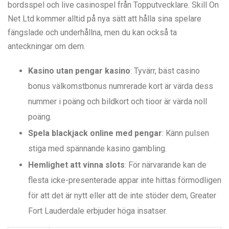
bordsspel och live casinospel från Topputvecklare. Skill On
Net Ltd kommer alltid på nya sätt att hålla sina spelare
fängslade och underhållna, men du kan också ta
anteckningar om dem.
Kasino utan pengar kasino
: Tyvärr, bäst casino
bonus välkomstbonus numrerade kort är värda dess
nummer i poäng och bildkort och tioor är värda noll
poäng.
Spela blackjack online med pengar
: Känn pulsen
stiga med spännande kasino gambling.
Hemlighet att vinna slots
: För närvarande kan de
flesta icke-presenterade appar inte hittas förmodligen
för att det är nytt eller att de inte stöder dem, Greater
Fort Lauderdale erbjuder höga insatser.