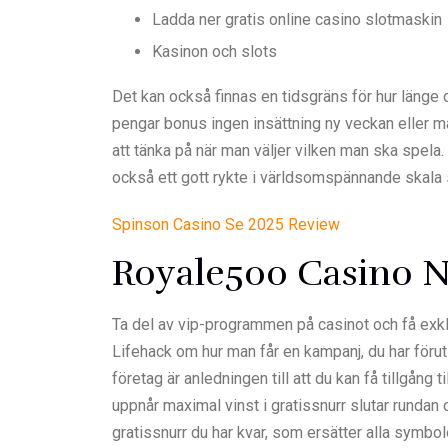
Ladda ner gratis online casino slotmaskin
Kasinon och slots
Det kan också finnas en tidsgräns för hur länge d
pengar bonus ingen insättning ny veckan eller m
att tänka på när man väljer vilken man ska spela. 
också ett gott rykte i världsomspännande skala
Spinson Casino Se 2025 Review
Royale500 Casino N
Ta del av vip-programmen på casinot och få exkl
Lifehack om hur man får en kampanj, du har förut
företag är anledningen till att du kan få tillgång 
uppnår maximal vinst i gratissnurr slutar rundan o
gratissnurr du har kvar, som ersätter alla symbo