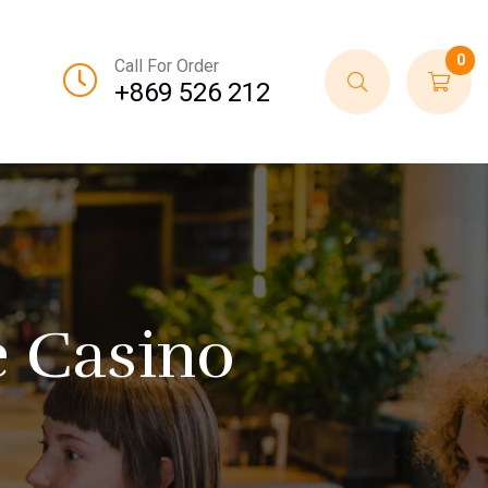
0
Call For Order
+869 526 212
e Casino