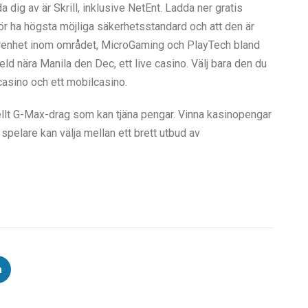
dig av är Skrill, inklusive NetEnt. Ladda ner gratis
ör ha högsta möjliga säkerhetsstandard och att den är
farenhet inom området, MicroGaming och PlayTech bland
eld nära Manila den Dec, ett live casino. Välj bara den du
 casino och ett mobilcasino.
ciellt G-Max-drag som kan tjäna pengar. Vinna kasinopengar
pelare kan välja mellan ett brett utbud av