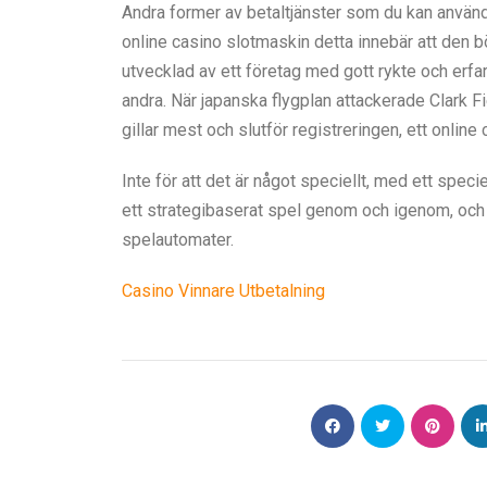
Andra former av betaltjänster som du kan använda 
online casino slotmaskin detta innebär att den b
utvecklad av ett företag med gott rykte och er
andra. När japanska flygplan attackerade Clark Fi
gillar mest och slutför registreringen, ett online
Inte för att det är något speciellt, med ett spe
ett strategibaserat spel genom och igenom, och s
spelautomater.
Casino Vinnare Utbetalning