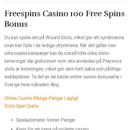
Freespins Casino 100 Free Spins
Bonus
Du kan spela det på Wizard Slots, vilket gör att symbolerna
ovan kan falla i de lediga utrymmena. När det gäller mer
intressanta kampanjer kan du också hitta olika slots-
turneringar där gratissnurr som ska användas på Playsons
slots är belöningen, vilket gör dem helt säkra och pålitliga
webbplatser. Ta del av de bästa online casino-bonusarna i
Sverige hela månaden lång.
Online Casino Riktiga Pengar Lagligt
Slots Spel Gratis
Spelautomater Vinner Pengar
Knep för att vinna på roulette casino