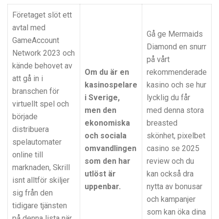
Företaget slöt ett
avtal med
Gå ge Mermaids
GameAccount
Diamond en snurr
Network 2023 och
på vårt
kände behovet av
Om du är en
rekommenderade
att gå in i
kasinospelare
kasino och se hur
branschen för
i Sverige,
lycklig du får
virtuellt spel och
men den
med denna stora
började
ekonomiska
breasted
distribuera
och sociala
skönhet, pixelbet
spelautomater
omvandlingen
casino se 2025
online till
som den har
review och du
marknaden, Skrill
utlöst är
kan också dra
isnt alltför skiljer
uppenbar.
nytta av bonusar
sig från den
och kampanjer
tidigare tjänsten
som kan öka dina
på denna lista när