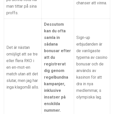
chanser att vinna.
man tittar på sina
proffs.
Dessutom
kan du ofta
samla in
Sign-up
sådana
erbjudanden är
Det är nästan
bonusar efter
de vanligaste
omöjligt att se tre
att du
typerna av casino
eller flera RKO i
registrerat
bonusar och de
en en-mot-en
dig genom
används av
match utan att det
regelbundna
kasinon för att
slutar, men jag har
kampanjer,
dra in nya
inga klagomål alls.
inklusive
medlemmar, s
insatser på
olympiska lag.
enskilda
nummer.