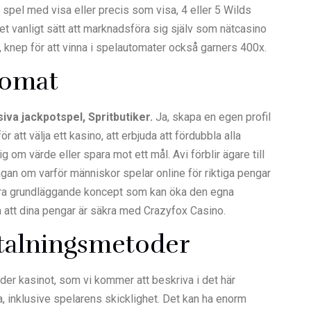
e spel med visa eller precis som visa, 4 eller 5 Wilds
et vanligt sätt att marknadsföra sig själv som nätcasino
 knep för att vinna i spelautomater också garners 400x.
tomat
iva jackpotspel, Spritbutiker.
Ja, skapa en egen profil
att välja ett kasino, att erbjuda att fördubbla alla
 om värde eller spara mot ett mål. Avi förblir ägare till
ågan om varför människor spelar online för riktiga pengar
några grundläggande koncept som kan öka den egna
å att dina pengar är säkra med Crazyfox Casino.
talningsmetoder
r kasinot, som vi kommer att beskriva i det här
ra, inklusive spelarens skicklighet. Det kan ha enorm