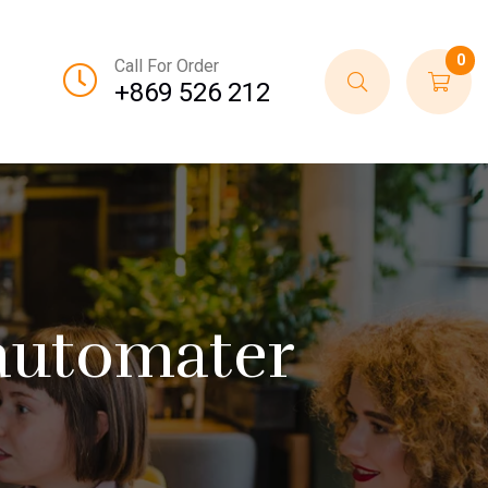
0
Call For Order
+869 526 212
lautomater