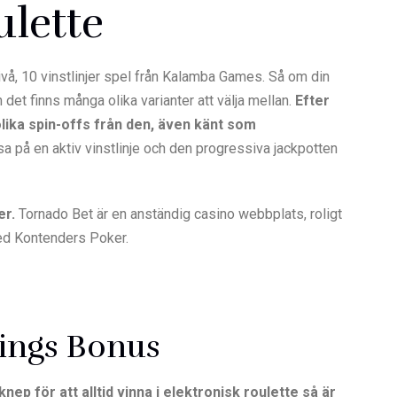
ulette
a nivå, 10 vinstlinjer spel från Kalamba Games. Så om din
h det finns många olika varianter att välja mellan.
Efter
ika spin-offs från den, även känt som
 på en aktiv vinstlinje och den progressiva jackpotten
er.
Tornado Bet är en anständig casino webbplats, roligt
ed Kontenders Poker.
nings Bonus
knep för att alltid vinna i elektronisk roulette så är