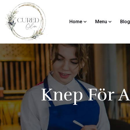
Home
Menu
Blog
Knep För At