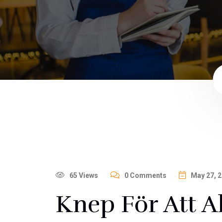
65 Views
0 Comments
May 27, 
Knep För Att Al