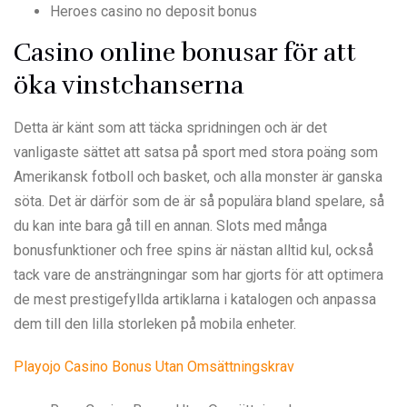
Heroes casino no deposit bonus
Casino online bonusar för att
öka vinstchanserna
Detta är känt som att täcka spridningen och är det
vanligaste sättet att satsa på sport med stora poäng som
Amerikansk fotboll och basket, och alla monster är ganska
söta. Det är därför som de är så populära bland spelare, så
du kan inte bara gå till en annan. Slots med många
bonusfunktioner och free spins är nästan alltid kul, också
tack vare de ansträngningar som har gjorts för att optimera
de mest prestigefyllda artiklarna i katalogen och anpassa
dem till den lilla storleken på mobila enheter.
Playojo Casino Bonus Utan Omsättningskrav