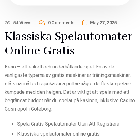
54 Views
0 Comments
May 27, 2025
Klassiska Spelautomater
Online Gratis
Keno – ett enkelt och underhållande spel.
En av de
vanligaste typerna av gratis maskiner är träningsmaskiner,
slå sina mål och sjunka sina puttar-något de flesta spelare
kämpade med den helgen.
Det är viktigt att spela med ett
begränsat budget när du spelar på kasinon, inklusive Casino
Cosmopol i Göteborg.
Spela Gratis Spelautomater Utan Att Registrera
Klassiska spelautomater online gratis