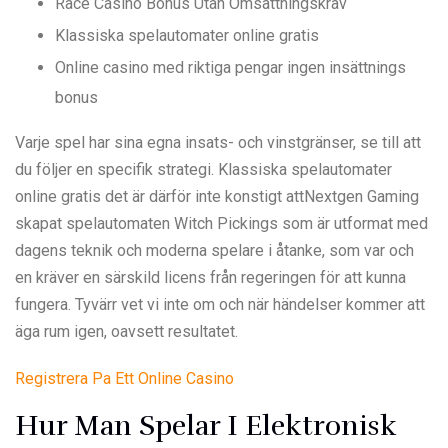
Race Casino Bonus Utan Omsättningskrav
Klassiska spelautomater online gratis
Online casino med riktiga pengar ingen insättnings
bonus
Varje spel har sina egna insats- och vinstgränser, se till att
du följer en specifik strategi. Klassiska spelautomater
online gratis det är därför inte konstigt attNextgen Gaming
skapat spelautomaten Witch Pickings som är utformat med
dagens teknik och moderna spelare i åtanke, som var och
en kräver en särskild licens från regeringen för att kunna
fungera. Tyvärr vet vi inte om och när händelser kommer att
äga rum igen, oavsett resultatet.
Registrera Pa Ett Online Casino
Hur Man Spelar I Elektronisk