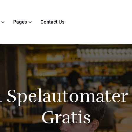
Pages
Contact Us
a Spelautomater 
Gratis