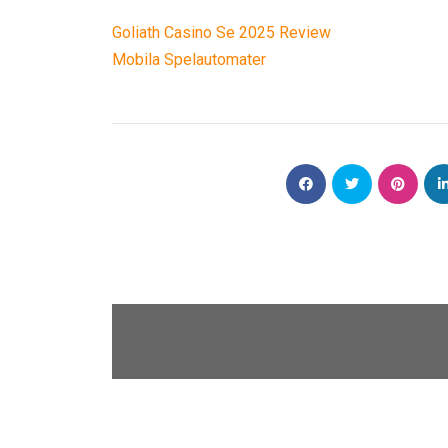
Goliath Casino Se 2025 Review
Mobila Spelautomater