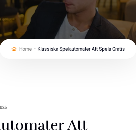
Home
Klassiska Spelautomater Att Spela Gratis
2025
automater Att