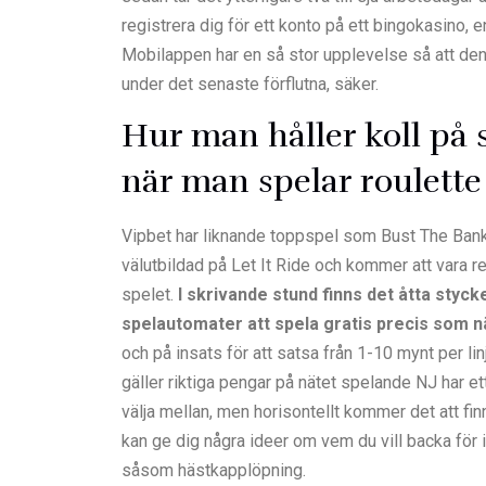
registrera dig för ett konto på ett bingokasino, 
Mobilappen har en så stor upplevelse så att den 
under det senaste förflutna, säker.
Hur man håller koll på s
när man spelar roulette 
Vipbet har liknande toppspel som Bust The Bank
välutbildad på Let It Ride och kommer att vara red
spelet.
I skrivande stund finns det åtta styck
spelautomater att spela gratis precis som 
och på insats för att satsa från 1-10 mynt per li
gäller riktiga pengar på nätet spelande NJ har et
välja mellan, men horisontellt kommer det att fin
kan ge dig några ideer om vem du vill backa för
såsom hästkapplöpning.