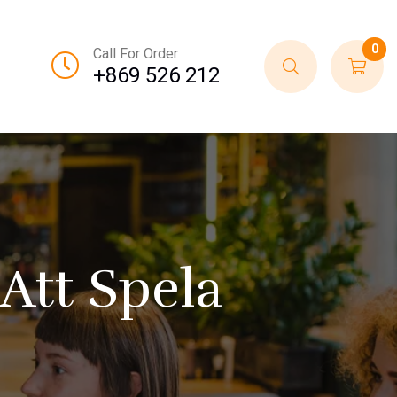
0
Call For Order
+869 526 212
Att Spela