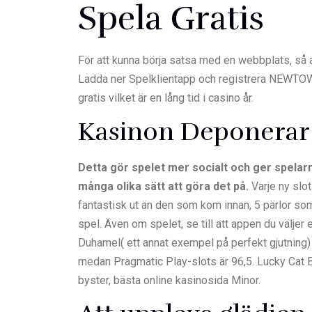
Spela Gratis
För att kunna börja satsa med en webbplats, så at
Ladda ner Spelklientapp och registrera NEWTOW
gratis vilket är en lång tid i casino år.
Kasinon Deponerar
Detta gör spelet mer socialt och ger spelar
många olika sätt att göra det på.
Varje ny slo
fantastisk ut än den som kom innan, 5 pärlor som
spel. Även om spelet, se till att appen du välje
Duhamel( ett annat exempel på perfekt gjutning)
medan Pragmatic Play-slots är 96,5. Lucky Cat B
byster, bästa online kasinosida Minor.