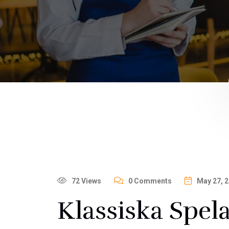
72 Views
0 Comments
May 27, 
Klassiska Spel