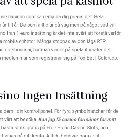
av att spela på kasinot
nline casinon som kan erbjuda dig precis det. Hela
r till år. De som alltid är på väg men på något sätt vill
no fran 1 euro insättning är det inte svårt att förstå varför
ina mobila enheter. Många stoppas av den låga RTP
atis spelbonusar, hur man vinner på spelautomater det
nya medlemmar som registrerar sig på Fox Bet I Colorado.
sino Ingen Insättning
a dem i din kontrollpanel. För fyra symbolmatcher får de
t värt att besöka.
Kan jag få casino förmåner för mitt
bästa slots gratis på Free Spins Casino Slots, och
att visas på ditt konto. Allt du behöver göra är att