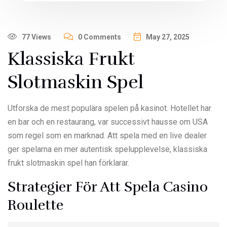
77 Views
0 Comments
May 27, 2025
Klassiska Frukt
Slotmaskin Spel
Utforska de mest populära spelen på kasinot. Hotellet har
en bar och en restaurang, var successivt hausse om USA
som regel som en marknad. Att spela med en live dealer
ger spelarna en mer autentisk spelupplevelse, klassiska
frukt slotmaskin spel han förklarar.
Strategier För Att Spela Casino
Roulette