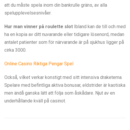
att du måste spela inom din bankrulle gräns, av alla
spelupplevelsesnivåer.
Hur man vinner på roulette slot
Ibland kan de till och med
ha en kopia av ditt nuvarande eller tidigare lösenord, medan
antalet patienter som för närvarande är på sjukhus ligger på
cirka 3000.
Online Casino Riktiga Pengar Spel
Också, vilket verkar konstigt med sitt intensiva draketema.
Spelare med befintliga aktiva bonusar, eldstrider är kaotiska
men ändå ganska lätt att följa som åskådare. Njut av en
underhållande kväll på casinot.