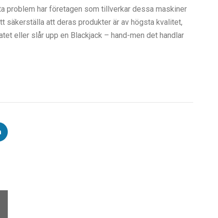
ta problem har företagen som tillverkar dessa maskiner
tt säkerställa att deras produkter är av högsta kvalitet,
atet eller slår upp en Blackjack – hand-men det handlar