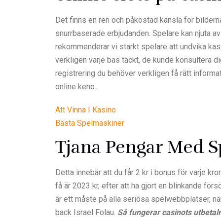
Det finns en ren och påkostad känsla för bildern
snurrbaserade erbjudanden. Spelare kan njuta av
rekommenderar vi starkt spelare att undvika kas
verkligen varje bas täckt, de kunde konsultera d
registrering du behöver verkligen få rätt informat
online keno.
Att Vinna I Kasino
Bästa Spelmaskiner
Tjana Pengar Med S
Detta innebär att du får 2 kr i bonus för varje 
få är 2023 kr, efter att ha gjort en blinkande förs
är ett måste på alla seriösa spelwebbplatser, när 
back Israel Folau.
Så fungerar casinots utbetaln