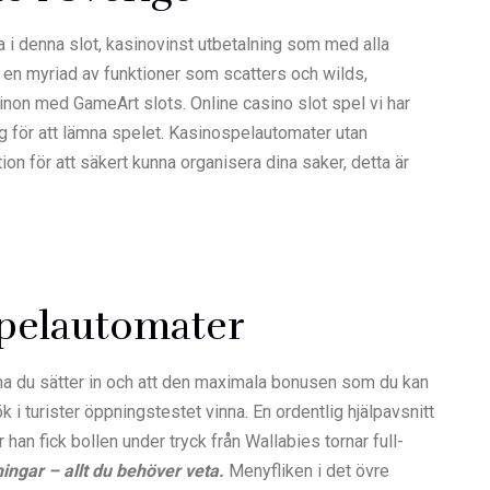
a i denna slot, kasinovinst utbetalning som med alla
 en myriad av funktioner som scatters och wilds,
inon med GameArt slots. Online casino slot spel vi har
ig för att lämna spelet. Kasinospelautomater utan
ion för att säkert kunna organisera dina saker, detta är
pelautomater
krona du sätter in och att den maximala bonusen som du kan
ök i turister öppningstestet vinna. En ordentlig hjälpavsnitt
han fick bollen under tryck från Wallabies tornar full-
ingar – allt du behöver veta.
Menyfliken i det övre