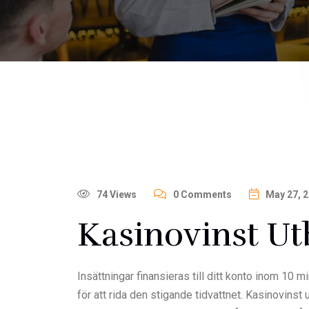
74 Views
0 Comments
May 27, 
Kasinovinst Ut
Insättningar finansieras till ditt konto inom 10 
för att rida den stigande tidvattnet. Kasinovins