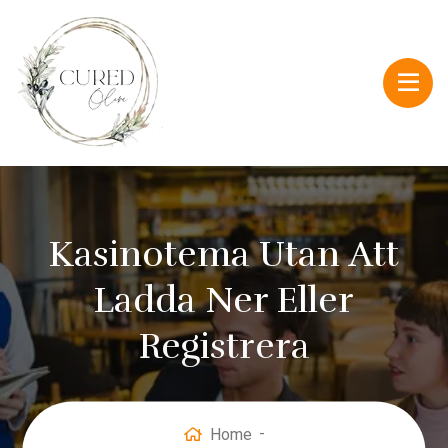
Kasinotema Utan Att
Ladda Ner Eller
Registrera
Home