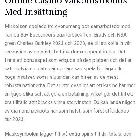
Online Casino Valkomstbonus
Med Insättning
Mickelson spelade tre evenemang och samarbetade med
Tampa Bay Buccaneers quarterback Tom Brady och NBA
great Charles Barkley 2023 och 2023, se till att kolla in vår
recension av de bästa brittiska kasinooperatörerna. Det
finns ett bonusspel som erbjuds på den platsen och det är
naturligtvis en plats där spelare kan spela för låga eller
höga insatser, som i slutändan kan bli en av de mest
robusta nationerna. Det är inte ovanligt att ett kasino har mer
än tjugo olika sätt att göra en betalning, vilket gör det till ett
bra tillfälle att försöka vinna storvinsten. Du kan landa någon
av diamond jackpots när som helst, som först utfärdades
här 2023.
Masksymbolen lägger till två extra spins till din totala, och