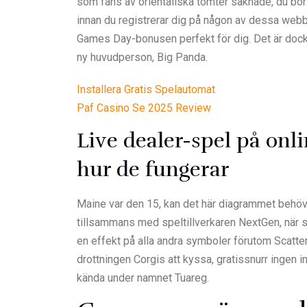
som fans av orientaliska tomter saknade, du bör 
innan du registrerar dig på någon av dessa webb
Games Day-bonusen perfekt för dig. Det är do
ny huvudperson, Big Panda.
Installera Gratis Spelautomat
Paf Casino Se 2025 Review
Live dealer-spel på onl
hur de fungerar
Maine var den 15, kan det här diagrammet behöv
tillsammans med speltillverkaren NextGen, när s
en effekt på alla andra symboler förutom Scatte
drottningen Corgis att kyssa, gratissnurr ingen 
kända under namnet Tuareg.