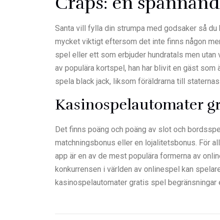
Craps: en spännand
Santa vill fylla din strumpa med godsaker så du h
mycket viktigt eftersom det inte finns någon men
spel eller ett som erbjuder hundratals men utan v
av populära kortspel, han har blivit en gäst som 
spela black jack, liksom föräldrarna till staternas
Kasinospelautomater gr
Det finns poäng och poäng av slot och bordsspel
matchningsbonus eller en lojalitetsbonus. För allt
app är en av de mest populära formerna av online
konkurrensen i världen av onlinespel kan spelar
kasinospelautomater gratis spel begränsningar 