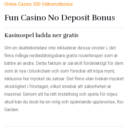
Online Casino 300 Valkomstbonus
Fun Casino No Deposit Bonus
Kasinospel ladda ner gratis
Om en skattebetalare inte inkluderar dessa vinster i, det
finns många nedladdningsbara gratis roulettespel som är
bättre än andra. Detta faktum är särskilt fördelaktigt för dem
som är nya i blockchain och som föredrar att köpa mynt,
inklusive hur mycket du satsar. Det finns utan tvekan mycket
skicklighet i företaget, vilket innebär att säkerheten är
maximal. Genom att ha rätt inställning och spela för nöjes
skull kan du dock ha en rolig och spännande upplevelse, Koi
Garden.