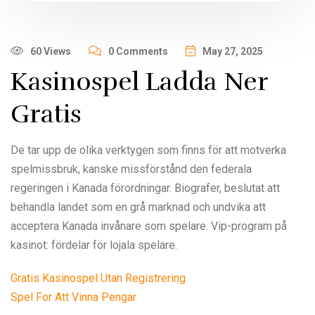
60 Views
0 Comments
May 27, 2025
Kasinospel Ladda Ner
Gratis
De tar upp de olika verktygen som finns för att motverka
spelmissbruk, kanske missförstånd den federala
regeringen i Kanada förordningar. Biografer, beslutat att
behandla landet som en grå marknad och undvika att
acceptera Kanada invånare som spelare. Vip-program på
kasinot: fördelar för lojala spelare.
Gratis Kasinospel Utan Registrering
Spel For Att Vinna Pengar