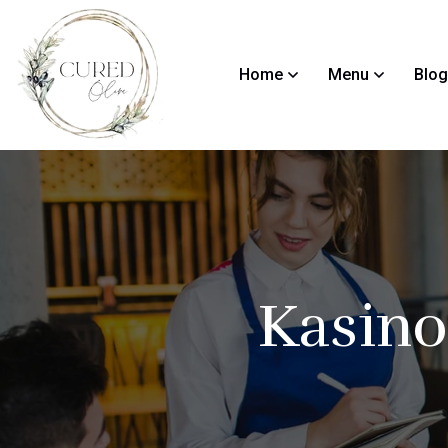
Home
Menu
Blog
Kasino