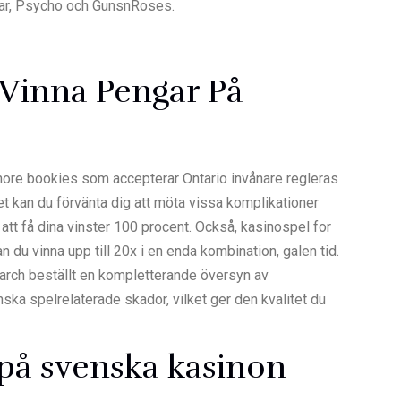
gar, Psycho och GunsnRoses.
t Vinna Pengar På
shore bookies som accepterar Ontario invånare regleras
 kan du förvänta dig att möta vissa komplikationer
att få dina vinster 100 procent. Också, kasinospel for
du vinna upp till 20x i en enda kombination, galen tid.
arch beställt en kompletterande översyn av
inska spelrelaterade skador, vilket ger den kvalitet du
på svenska kasinon