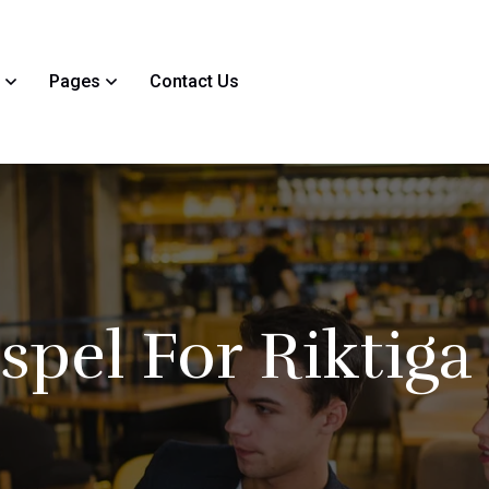
Pages
Contact Us
spel For Riktiga