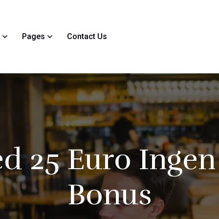
Pages
Contact Us
d 25 Euro Ingen 
Bonus