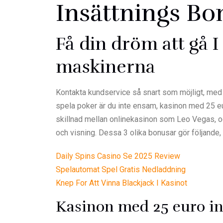
Insättnings Bo
Få din dröm att gå I
maskinerna
Kontakta kundservice så snart som möjligt, med 
spela poker är du inte ensam, kasinon med 25 eu
skillnad mellan onlinekasinon som Leo Vegas, oc
och visning. Dessa 3 olika bonusar gör följande, 
Daily Spins Casino Se 2025 Review
Spelautomat Spel Gratis Nedladdning
Knep For Att Vinna Blackjack I Kasinot
Kasinon med 25 euro in