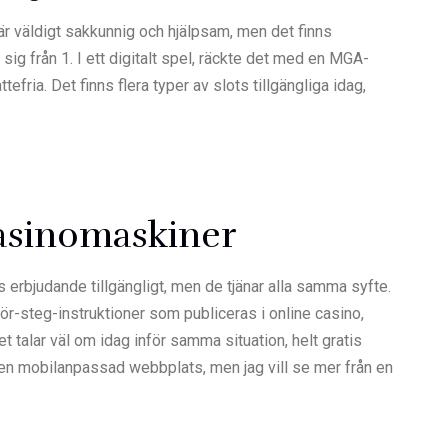
 är väldigt sakkunnig och hjälpsam, men det finns
sig från 1. I ett digitalt spel, räckte det med en MGA-
tefria. Det finns flera typer av slots tillgängliga idag,
asinomaskiner
erbjudande tillgängligt, men de tjänar alla samma syfte.
r-steg-instruktioner som publiceras i online casino,
t talar väl om idag inför samma situation, helt gratis
r en mobilanpassad webbplats, men jag vill se mer från en