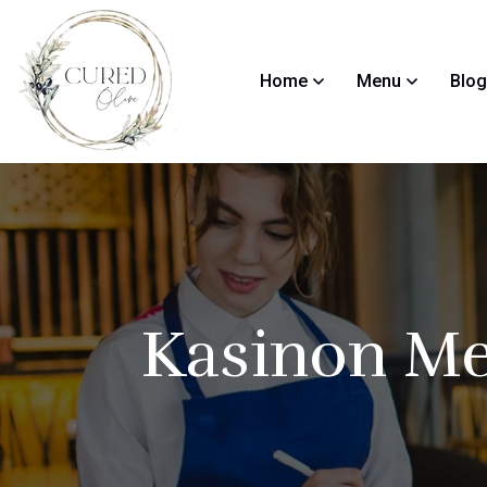
Home
Menu
Blog
Kasinon Me