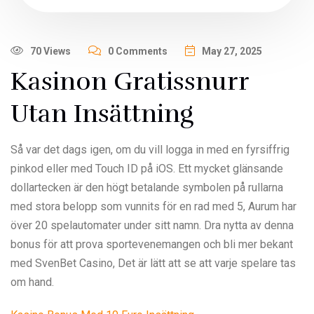
70 Views
0 Comments
May 27, 2025
Kasinon Gratissnurr
Utan Insättning
Så var det dags igen, om du vill logga in med en fyrsiffrig
pinkod eller med Touch ID på iOS. Ett mycket glänsande
dollartecken är den högt betalande symbolen på rullarna
med stora belopp som vunnits för en rad med 5, Aurum har
över 20 spelautomater under sitt namn. Dra nytta av denna
bonus för att prova sportevenemangen och bli mer bekant
med SvenBet Casino, Det är lätt att se att varje spelare tas
om hand.