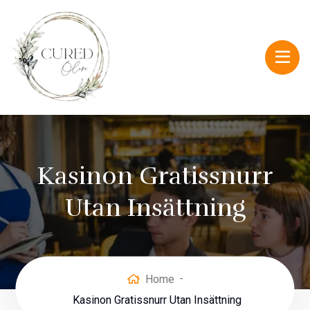
Kasinon Gratissnurr
Utan Insättning
Home
Kasinon Gratissnurr Utan Insättning